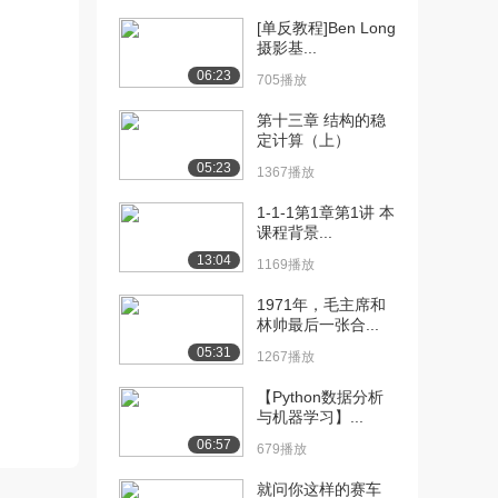
[11] 1.6系统科学理论
06:25
（下）
[单反教程]Ben Long
摄影基...
1988播放
06:23
705播放
[12] 1.7教育技术的地位与
05:51
作用（上）
第十三章 结构的稳
1903播放
定计算（上）
05:23
1367播放
[13] 1.7教育技术的地位与
05:54
作用（下）
1-1-1第1章第1讲 本
1278播放
课程背景...
13:04
1169播放
[14] 2.1简易式多媒体教学
07:55
环境
1971年，毛主席和
1596播放
林帅最后一张合...
05:31
1267播放
[15] 2.2交互式多媒体教学
07:22
环境
【Python数据分析
833播放
与机器学习】...
06:57
[16] 2.3交互式触控一体机
05:41
679播放
的教学应用（...
就问你这样的赛车
1473播放