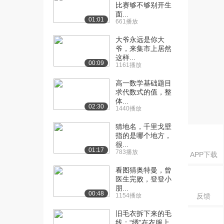
比赛够不够别开生
面...
[17] 2.3交互式触控一体机
05:43
01:01
661播放
的教学应用（...
1669播放
大爷永远是你大
爷，来集市上居然
[18] 2.4交互式触控一体机
这样...
08:47
00:09
1161播放
的教学应用（...
1301播放
高一数学基础题目
求代数式的值，整
[19] 2.5网络教室的组成与
09:06
体...
02:30
类型
1440播放
1122播放
猜地名，千里戈壁
指的是哪个地方，
[20] 2.6网络教室的功能与
07:43
很...
应用
01:17
783播放
APP下载
835播放
看图猜奥特曼，曾
[21] 2.7智慧教室
06:33
医生完败，登登小
865播放
朋...
00:48
1154播放
反馈
[22] 3.1教学设计的内涵与
06:33
旧毛衣拆下来的毛
层次（上）
线：“绣”在衣服上...