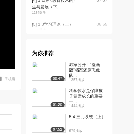
[4] 1.2现代教育技术的产
07:07
生与发展（下...
1184播放
[5] 1.3学习理论（上）
06:55
1795播放
[6] 1.3学习理论（下）
06:51
1333播放
为你推荐
[7] 1.4教学理论（上）
05:46
独家公开！“漫画
2020播放
版”档案还原飞虎
队...
[8] 1.4教学理论（下）
05:49
00:47
手机看
1357播放
1758播放
科学饮水是保障孩
[9] 1.5传播理论
08:59
子健康成长的重要
1429播放
一...
01:20
1444播放
[10] 1.6系统科学理论
06:25
5.4 三元系统（上）
（上）
1416播放
07:52
679播放