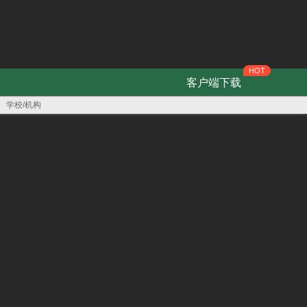
已购课程
个人中心

内容中心

关注我们
进入关怀模式
客户端下载
学校/机构
04
05
你才是改变人生的主角