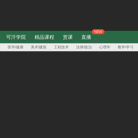
登录/注册
可汗学院
精品课程
赏课
直播
媒
医学/健康
美术/建筑
工程技术
法律/政治
心理学
教学/学习
02
03
常
如何长时间保持高效率？
六个让你痛苦的习惯
07
08
09