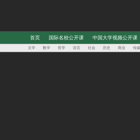
首页
国际名校公开课
中国大学视频公开课
文学
数学
哲学
语言
社会
历史
商业
传
{{banner.ext2 || '课程'}}
{{banner.title}}
登录跟进你的学习进度
立即登录
退出登录
{{userInfo.nickName}}
上好人生每一课
个人中心
今日最热
麻省理工
哈佛大学
牛津大学
热度 TOP 1
王德峰教授：探究中西文化差异渊源
七种降低效率的晨间日
06