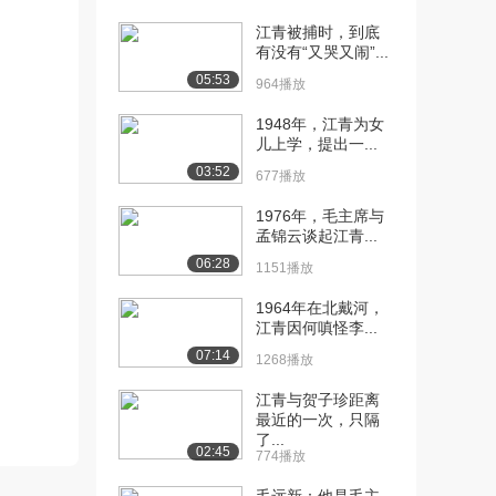
江青被捕时，到底
[10] 08 人类的起源和进化
11:45
有没有“又哭又闹”...
（5）（下）
05:53
1.0万播放
964播放
1948年，江青为女
[11] 09 人类的起源和进化
12:10
儿上学，提出一...
（6）（上）
03:52
1.0万播放
677播放
[12] 09 人类的起源和进化
12:15
1976年，毛主席与
孟锦云谈起江青...
（6）（下）
1.0万播放
06:28
1151播放
[13] 10 古埃及文明（1）
11:10
1964年在北戴河，
（上）
江青因何嗔怪李...
1.6万播放
07:14
1268播放
[14] 10 古埃及文明（1）
11:14
江青与贺子珍距离
（下）
最近的一次，只隔
1.1万播放
了...
02:45
774播放
[15] 11 古埃及文明（2）
12:05