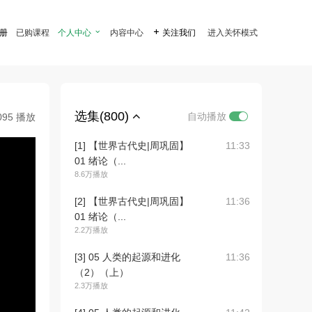
注册
已购课程
个人中心

内容中心

关注我们
进入关怀模式
选集(800)
自动播放
095 播放
[1] 【世界古代史|周巩固】
11:33
01 绪论（...
8.6万播放
[2] 【世界古代史|周巩固】
11:36
01 绪论（...
2.2万播放
[3] 05 人类的起源和进化
11:36
（2）（上）
2.3万播放