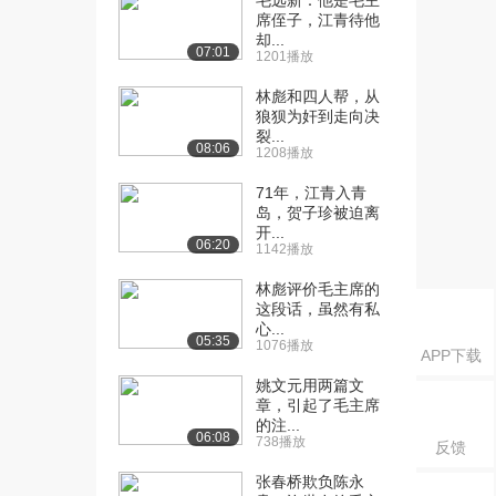
毛远新：他是毛主
（上）
席侄子，江青待他
1.1万播放
却...
07:01
1201播放
[16] 11 古埃及文明（2）
12:04
（下）
林彪和四人帮，从
狼狈为奸到走向决
1.0万播放
裂...
08:06
1208播放
[17] 12 古埃及文明（3）
11:15
（上）
71年，江青入青
8454播放
岛，贺子珍被迫离
开...
06:20
[18] 12 古埃及文明（3）
11:19
1142播放
（下）
林彪评价毛主席的
8733播放
这段话，虽然有私
心...
[19] 13 古埃及文明（4）
12:12
05:35
1076播放
APP下载
（上）
8713播放
姚文元用两篇文
章，引起了毛主席
的注...
[20] 13 古埃及文明（4）
12:18
06:08
738播放
反馈
（下）
7330播放
张春桥欺负陈永