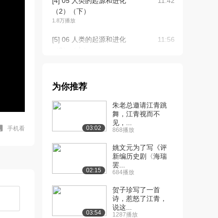
[4] 05 人类的起源和进化
11:42
（2）（下）
1.8万播放
[5] 06 人类的起源和进化
11:56
（3）（上）
1.7万播放
[6] 06 人类的起源和进化
11:58
为你推荐
（3）（下）
1.5万播放
朱老总邀请江青跳
舞，江青视而不
[7] 07 人类的起源和进化
11:35
见，...
（4）（上）
03:02
手机看
868播放
1.4万播放
姚文元为了写《评
[8] 07 人类的起源和进化
新编历史剧〈海瑞
11:33
罢...
（4）（下）
02:15
684播放
1.2万播放
贺子珍写了一首
[9] 08 人类的起源和进化
11:43
诗，惹怒了江青，
（5）（上）
说这...
03:54
1287播放
1.2万播放