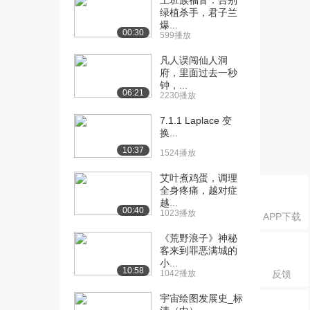
上班族福音：告别
（上）
绿植杀手，君子兰
1.1万播放
爆...
00:30
599播放
[16] 11 古埃及文明（2）
12:04
（下）
凡人误闯仙人洞
府，里面过去一秒
1.1万播放
钟，...
06:21
2230播放
[17] 12 古埃及文明（3）
11:15
（上）
7.1.1 Laplace 变
8474播放
换...
10:37
1524播放
[18] 12 古埃及文明（3）
11:19
（下）
艾叶煮鸡蛋，调理
8753播放
全身疼痛，越对症
越...
00:40
[19] 13 古埃及文明（4）
12:12
1023播放
APP下载
（上）
《荒野浪子》神秘
8733播放
客来到罪恶满城的
小...
[20] 13 古埃及文明（4）
12:18
10:58
1042播放
反馈
（下）
7350播放
宇宙绘图发展史_标