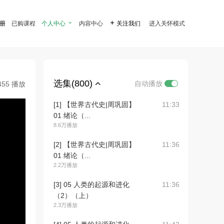
注册
已购课程
个人中心

内容中心

关注我们
进入关怀模式
选集(800)
自动播放
455 播放
[1] 【世界古代史|周巩固】
11:33
01 绪论（...
8.6万播放
[2] 【世界古代史|周巩固】
11:36
01 绪论（...
2.2万播放
[3] 05 人类的起源和进化
11:36
（2）（上）
2.3万播放