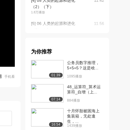
[4] 05 人类的起源和进化
11:42
（2）（下）
1.8万播放
[5] 06 人类的起源和进化
11:56
（3）（上）
1.7万播放
[6] 06 人类的起源和进化
11:58
为你推荐
（3）（下）
1.5万播放
公务员数字推理，
5+5=5？这是啥...
[7] 07 人类的起源和进化
11:35
01:39
（4）（上）
1095播放
手机看
1.4万播放
48_运算符_算术运
算符_自增（上...
[8] 07 人类的起源和进化
11:33
07:14
（4）（下）
884播放
1.2万播放
十月怀胎被困海上
集装箱，无处逢
[9] 08 人类的起源和进化
11:43
生，...
（5）（上）
16:54
1439播放
1.2万播放