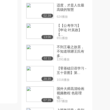
适度，才是人生最
[10] 08 人类的起源和进化
11:45
高级的智慧
（5）（下）
02:39
624播放
1.0万播放
【【公考学习】
[11] 09 人类的起源和进化
12:10
【申论 叶其政】
（6）（上）
【...
13:00
1.1万播放
651播放
不到王羲之故居，
[12] 09 人类的起源和进化
12:15
不知道琅琊王氏有
（6）（下）
多...
1.0万播放
02:11
1291播放
[13] 10 古埃及文明（1）
11:10
【零基础日语学习 -
（上）
五十音图】第...
1.6万播放
20:35
1016播放
[14] 10 古埃及文明（1）
11:14
国外大师高清绘画
（下）
视频教程 色彩理
1.1万播放
论...
07:28
537播放
[15] 11 古埃及文明（2）
12:05