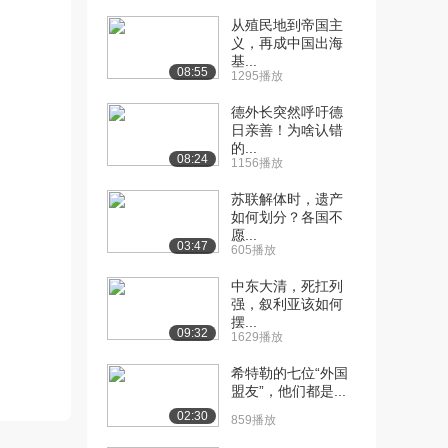
从殖民地到帝国主
[10] 08 人类的起源和进化
11:45
义，再成中国出海
（5）（下）
基...
08:55
1.0万播放
1295播放
德外长突然呼吁德
[11] 09 人类的起源和进化
12:10
日亲善！为啥认错
（6）（上）
的...
1.1万播放
08:24
1156播放
[12] 09 人类的起源和进化
12:15
苏联解体时，遗产
（6）（下）
如何划分？各国不
愿...
1.0万播放
03:47
605播放
[13] 10 古埃及文明（1）
11:10
中东大清，死扛列
（上）
强，叙利亚该如何
1.6万播放
摆...
09:32
1629播放
[14] 10 古埃及文明（1）
11:14
希特勒的七位“外国
（下）
盟友”，他们都是...
1.1万播放
02:30
859播放
[15] 11 古埃及文明（2）
12:05