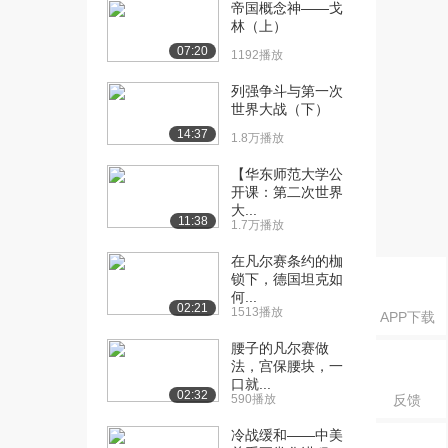
（上）
帝国概念神——戈
林（上）
1.1万播放
07:20
1192播放
[16] 11 古埃及文明（2）
12:04
（下）
列强争斗与第一次
1.1万播放
世界大战（下）
14:37
1.8万播放
[17] 12 古埃及文明（3）
11:15
（上）
【华东师范大学公
8474播放
开课：第二次世界
大...
11:38
[18] 12 古埃及文明（3）
11:19
1.7万播放
（下）
在凡尔赛条约的枷
8753播放
锁下，德国坦克如
何...
[19] 13 古埃及文明（4）
12:12
02:21
1513播放
APP下载
（上）
8733播放
腰子的凡尔赛做
法，宫保腰块，一
口就...
[20] 13 古埃及文明（4）
12:18
02:32
590播放
反馈
（下）
7350播放
冷战缓和——中美