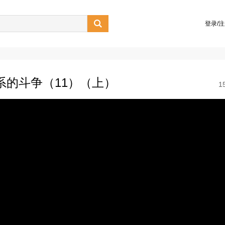

登录/
系的斗争（11）（上）
1