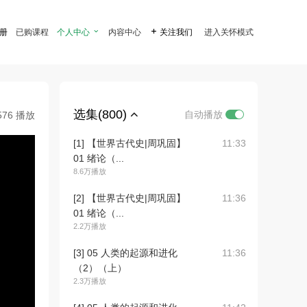
注册
已购课程
个人中心

内容中心

关注我们
进入关怀模式
选集(800)
自动播放
576 播放
[1] 【世界古代史|周巩固】
11:33
01 绪论（...
8.6万播放
[2] 【世界古代史|周巩固】
11:36
01 绪论（...
2.2万播放
[3] 05 人类的起源和进化
11:36
（2）（上）
2.3万播放