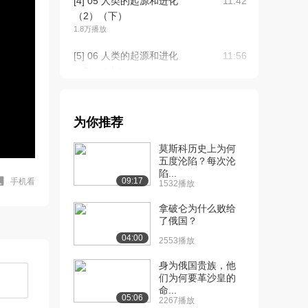
[4] 05 人类的起源和进化
11:42
（2）（下）
1.8万播放
[5] 06 人类的起源和进化
11:56
（3）（上）
1.7万播放
[6] 06 人类的起源和进化
11:58
为你推荐
（3）（下）
1.5万播放
莫斯科历史上为何
五度沦陷？每次沦
[7] 07 人类的起源和进化
11:35
陷...
（4）（上）
09:17
手机看
1532播放
1.4万播放
拿破仑为什么败给
[8] 07 人类的起源和进化
了俄国？
11:33
（4）（下）
04:00
2553播放
1.2万播放
身为俄国贵族，他
[9] 08 人类的起源和进化
11:43
们为何要革沙皇的
命...
（5）（上）
05:06
2267播放
1.2万播放