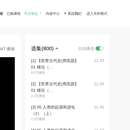
注册
已购课程
个人中心

内容中心

关注我们
进入关怀模式
选集(800)
自动播放
047 播放
[1] 【世界古代史|周巩固】
11:33
01 绪论（...
8.6万播放
[2] 【世界古代史|周巩固】
11:36
01 绪论（...
2.2万播放
[3] 05 人类的起源和进化
11:36
（2）（上）
2.3万播放