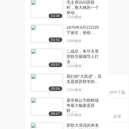
（上）
毛主席访问苏联
时，斯大林的一个
1.1万播放
举动...
03:36
1203播放
[16] 11 古埃及文明（2）
12:04
（下）
1870年4月22日列
1.1万播放
宁诞生，他创...
01:51
1898播放
[17] 12 古埃及文明（3）
11:15
（上）
二战后，朱可夫受
8454播放
苏联历届领导人打
击...
[18] 12 古埃及文明（3）
11:19
03:57
1324播放
（下）
我们的“大跃进”，其
8733播放
实是跟苏联学的...
[19] 13 古埃及文明（4）
12:12
05:04
2104播放
APP下载
（上）
8713播放
基辛格认为朝鲜战
争最大输家是苏
联，...
[20] 13 古埃及文明（4）
12:18
08:27
1195播放
反馈
（下）
7330播放
苏联大清洗的来龙