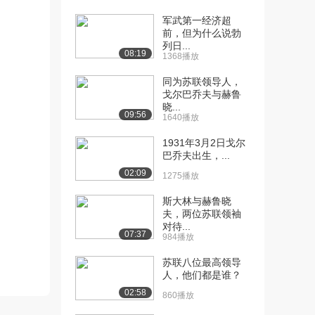
军武第一经济超
[10] 08 人类的起源和进化
11:45
前，但为什么说勃
（5）（下）
列日...
1.0万播放
08:19
1368播放
[11] 09 人类的起源和进化
12:10
同为苏联领导人，
戈尔巴乔夫与赫鲁
（6）（上）
晓...
1.0万播放
09:56
1640播放
[12] 09 人类的起源和进化
12:15
1931年3月2日戈尔
（6）（下）
巴乔夫出生，...
1.0万播放
02:09
1275播放
[13] 10 古埃及文明（1）
11:10
斯大林与赫鲁晓
（上）
夫，两位苏联领袖
1.6万播放
对待...
07:37
984播放
[14] 10 古埃及文明（1）
11:14
苏联八位最高领导
（下）
人，他们都是谁？
1.1万播放
02:58
860播放
[15] 11 古埃及文明（2）
12:05