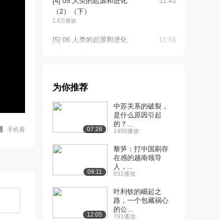
[4] 05 人类的起源和进化
11:42
（2）（下）
1.8万播放
[5] 06 人类的起源和进化
11:56
（3）（上）
1.7万播放
[6] 06 人类的起源和进化
11:58
为你推荐
（3）（下）
1.5万播放
中苏关系的破裂，
是什么原因引起
[7] 07 人类的起源和进化
11:35
的？...
（4）（上）
07:28
手机看
1450播放
1.4万播放
黎笋：打中国刷存
[8] 07 人类的起源和进化
在感的越南领导
11:33
人，...
（4）（下）
09:11
831播放
1.2万播放
叶利钦的崛起之
[9] 08 人类的起源和进化
11:43
路，一个包藏祸心
（5）（上）
的公...
12:05
791播放
1.2万播放