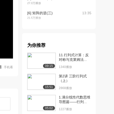
27.0万播放
[6] 矩阵的逆(三)
13:35
21.5万播放
[7] 矩阵法求解方程组
16:31
21.0万播放
[8] 矩阵法求向量组合
14:19
为你推荐
17.0万播放
11.行列式计算：反
[9] 奇异矩阵
14:26
对称与克莱姆法...
17.0万播放
09:15
1340播放
手机看
[10] 三元线性方程
08:00
第2讲 三阶行列式
14.4万播放
（上）
[11] 求解三元方程组
15:25
15:51
2868播放
13.6万播放
1.满分线性代数思维
[12] 向量简介
16:30
导图篇——行列...
17.4万播放
05:02
1227播放