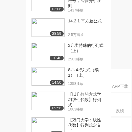
根号，冷静分析在
[20] 线性代数——子空间
18:59
判...
03:06
的基
1437播放
35.9万播放
14.2.1 平方差公式
[21] 向量的点积和模长
09:09
10.0万播放
28:59
2.5万播放
[22] 向量点积的性质及证
10:44
3几类特殊的行列式
明
（上）
8.7万播放
10:40
2503播放
[23] 不等式的证明
16:54
8-1-4行列式（续
9.6万播放
1）（上）
14:50
1358播放
[24] 三角不等式
18:52
APP下载
8.7万播放
【以几何的方式学
习线性代数】行列
[25] 向量夹角的定义
25:10
式
9.0万播放
09:58
1063播放
反馈
[26] R3中由点与法向量定
13:52
【万门大学：线性
义的平面
代数】行列式定义
（...
7.6万播放