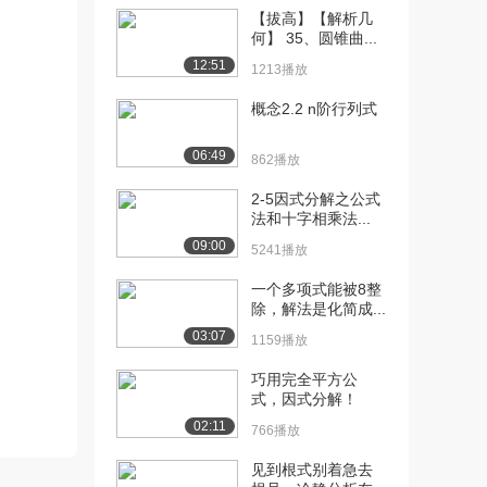
[13] 向量范例
25:32
【拔高】【解析几
14.9万播放
何】 35、圆锥曲...
12:51
1213播放
[14] 直线的参数表示
24:45
14.0万播放
概念2.2 n阶行列式
[15] 线性组合和向量张成
20:33
06:49
的空间
862播放
14.2万播放
2-5因式分解之公式
法和十字相乘法...
[16] 关于线性无关
15:45
14.3万播放
09:00
5241播放
[17] 线性无关的进一步介
17:37
一个多项式能被8整
除，解法是化简成...
绍
11.6万播放
03:07
1159播放
[18] 线性无关的相关例题
16:52
巧用完全平方公
10.8万播放
式，因式分解！
02:11
766播放
[19] 线性子空间
23:28
12.3万播放
见到根式别着急去