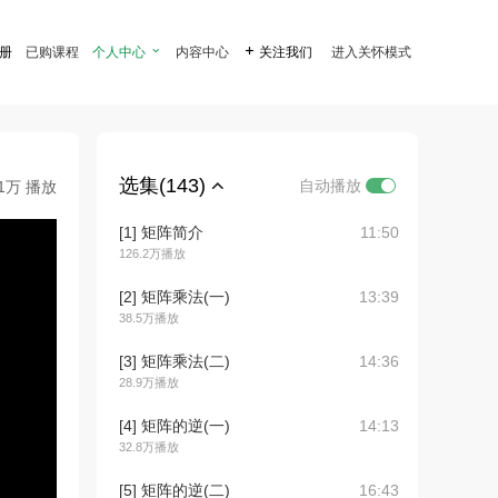
注册
已购课程
个人中心

内容中心

关注我们
进入关怀模式
选集(143)
自动播放
.1万 播放
[1] 矩阵简介
11:50
126.2万播放
[2] 矩阵乘法(一)
13:39
38.5万播放
[3] 矩阵乘法(二)
14:36
28.9万播放
[4] 矩阵的逆(一)
14:13
32.8万播放
[5] 矩阵的逆(二)
16:43