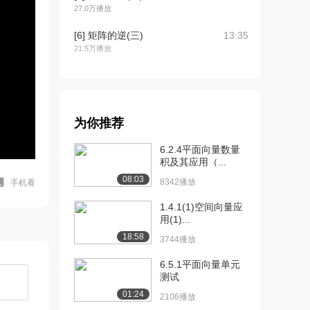
27.0万播放
[6] 矩阵的逆(三)
13:35
21.5万播放
[7] 矩阵法求解方程组
16:31
21.0万播放
[8] 矩阵法求向量组合
14:19
为你推荐
17.0万播放
6.2.4平面向量数量
[9] 奇异矩阵
14:26
积及其应用（...
17.0万播放
08:03
8342播放
手机看
[10] 三元线性方程
08:00
1.4.1(1)空间向量应
14.4万播放
用(1)...
[11] 求解三元方程组
15:25
18:58
3744播放
13.6万播放
6.5.1平面向量单元
[12] 向量简介
16:30
测试
17.4万播放
01:24
2106播放