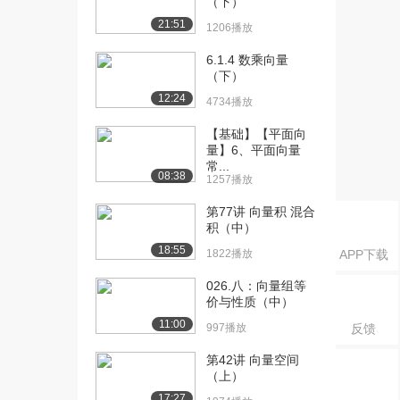
（下）
[20] 线性代数——子空间
18:59
21:51
1206播放
的基
35.9万播放
6.1.4 数乘向量
（下）
[21] 向量的点积和模长
09:09
12:24
10.0万播放
4734播放
[22] 向量点积的性质及证
10:44
【基础】【平面向
量】6、平面向量
明
常...
8.7万播放
08:38
1257播放
[23] 不等式的证明
16:54
第77讲 向量积 混合
9.6万播放
积（中）
18:55
1822播放
APP下载
[24] 三角不等式
18:52
8.7万播放
026.八：向量组等
价与性质（中）
[25] 向量夹角的定义
25:10
11:00
9.0万播放
997播放
反馈
[26] R3中由点与法向量定
第42讲 向量空间
13:52
（上）
义的平面
7.6万播放
17:27