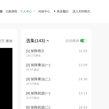
注册
已购课程
个人中心

内容中心

关注我们
进入关怀模式
选集(143)
自动播放
.2万 播放
[1] 矩阵简介
11:50
126.2万播放
[2] 矩阵乘法(一)
13:39
38.5万播放
[3] 矩阵乘法(二)
14:36
28.9万播放
[4] 矩阵的逆(一)
14:13
32.8万播放
[5] 矩阵的逆(二)
16:43