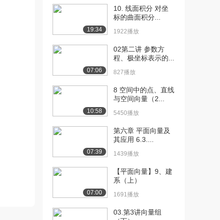
[13] 向量范例
25:32
10. 线面积分 对坐
14.9万播放
标的曲面积分...
19:34
1922播放
[14] 直线的参数表示
24:45
14.0万播放
02第二讲 参数方
程、极坐标表示的...
[15] 线性组合和向量张成
20:33
07:06
的空间
827播放
14.2万播放
8 空间中的点、直线
与空间向量（2...
[16] 关于线性无关
15:45
14.3万播放
10:58
5450播放
[17] 线性无关的进一步介
17:37
第六章 平面向量及
其应用 6.3....
绍
11.6万播放
07:39
1439播放
[18] 线性无关的相关例题
16:52
【平面向量】9、建
10.8万播放
系（上）
07:00
1691播放
[19] 线性子空间
23:28
12.3万播放
03.第3讲向量组