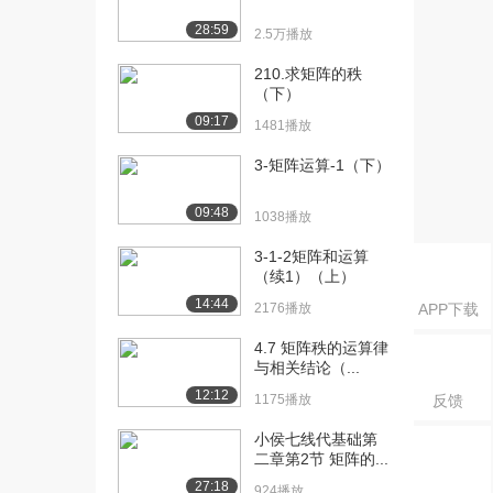
[20] 线性代数——子空间
18:59
28:59
2.5万播放
的基
35.9万播放
210.求矩阵的秩
（下）
[21] 向量的点积和模长
09:09
09:17
10.0万播放
1481播放
[22] 向量点积的性质及证
10:44
3-矩阵运算-1（下）
明
8.7万播放
09:48
1038播放
[23] 不等式的证明
16:54
3-1-2矩阵和运算
9.6万播放
（续1）（上）
14:44
2176播放
APP下载
[24] 三角不等式
18:52
8.7万播放
4.7 矩阵秩的运算律
与相关结论（...
[25] 向量夹角的定义
25:10
12:12
1175播放
反馈
9.0万播放
小侯七线代基础第
[26] R3中由点与法向量定
13:52
二章第2节 矩阵的...
义的平面
27:18
7.6万播放
924播放