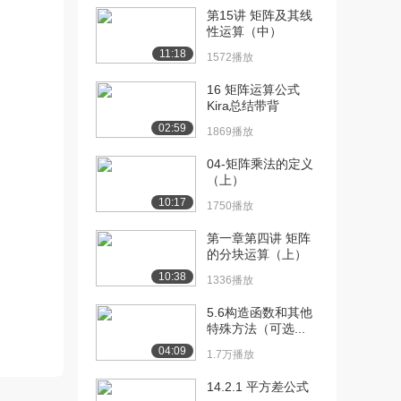
[13] 向量范例
25:32
第15讲 矩阵及其线
14.9万播放
性运算（中）
11:18
1572播放
[14] 直线的参数表示
24:45
14.0万播放
16 矩阵运算公式
Kira总结带背
[15] 线性组合和向量张成
20:33
02:59
的空间
1869播放
14.2万播放
04-矩阵乘法的定义
（上）
[16] 关于线性无关
15:45
14.3万播放
10:17
1750播放
[17] 线性无关的进一步介
17:37
第一章第四讲 矩阵
的分块运算（上）
绍
11.6万播放
10:38
1336播放
[18] 线性无关的相关例题
16:52
5.6构造函数和其他
10.8万播放
特殊方法（可选...
04:09
1.7万播放
[19] 线性子空间
23:28
12.3万播放
14.2.1 平方差公式