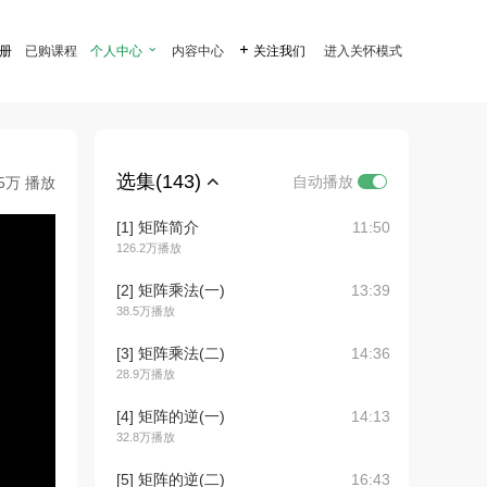
注册
已购课程
个人中心

内容中心

关注我们
进入关怀模式
选集(143)
自动播放
.5万 播放
[1] 矩阵简介
11:50
126.2万播放
[2] 矩阵乘法(一)
13:39
38.5万播放
[3] 矩阵乘法(二)
14:36
28.9万播放
[4] 矩阵的逆(一)
14:13
32.8万播放
[5] 矩阵的逆(二)
16:43