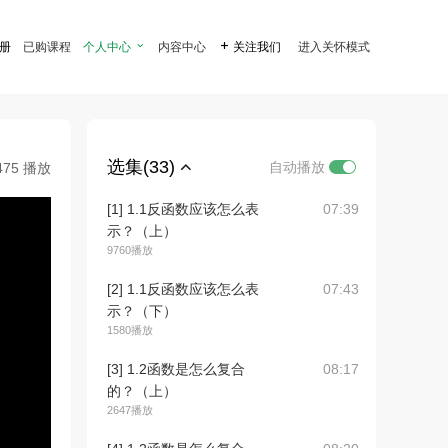
注册
已购课程
个人中心

内容中心

关注我们
进入关怀模式
选集(33)
自动播放
475 播放
[1] 1.1反函数应该怎么表
07:39
示？（上）
9760播放
[2] 1.1反函数应该怎么表
07:43
示？（下）
1580播放
[3] 1.2函数是怎么复合
08:17
的？（上）
2647播放