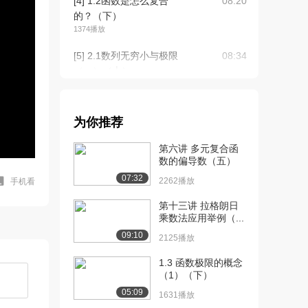
[4] 1.2函数是怎么复合
08:20
的？（下）
1374播放
[5] 2.1数列无穷小与极限
08:34
（一）（上）
1.9万播放
[6] 2.1数列无穷小与极限
08:38
为你推荐
（一）（下）
1303播放
第六讲 多元复合函
数的偏导数（五）
[7] 2.1数列无穷小与极限
07:42
07:32
（二）（上）
2262播放
手机看
2.4万播放
第十三讲 拉格朗日
乘数法应用举例（...
[8] 2.1数列无穷小与极限
07:48
09:10
（二）（下）
2125播放
2230播放
1.3 函数极限的概念
（1）（下）
[9] 2.2函数无穷小与极限
10:08
（三）（上）
05:09
1631播放
2324播放