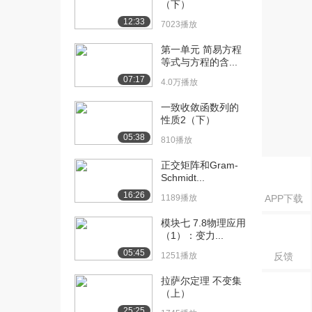
（下）
（上）
5475播放
12:33
7023播放
[16] 2.3极限的运算法则
08:32
第一单元 简易方程
（下）
等式与方程的含...
1149播放
07:17
4.0万播放
[17] 2.4极限存在准则与两
07:23
一致收敛函数列的
个重要极限（...
性质2（下）
4199播放
05:38
810播放
[18] 2.4极限存在准则与两
07:19
正交矩阵和Gram-
个重要极限（...
Schmidt...
1540播放
16:26
1189播放
APP下载
[19] 2.4极限存在准则与两
07:11
模块七 7.8物理应用
个重要极限（...
（1）：变力...
2918播放
05:45
1251播放
反馈
[20] 2.4极限存在准则与两
07:08
拉萨尔定理 不变集
个重要极限（...
（上）
1585播放
25:25