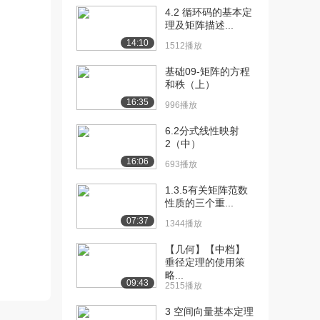
4.2 循环码的基本定
[10] 2.2函数无穷小与极限
10:14
理及矩阵描述...
（三）（下）
14:10
1512播放
1416播放
基础09-矩阵的方程
[11] 2.2函数无穷小与极限
07:29
和秩（上）
（四）（上）
16:35
996播放
1827播放
6.2分式线性映射
[12] 2.2函数无穷小与极限
07:31
2（中）
（四）（下）
16:06
693播放
1131播放
1.3.5有关矩阵范数
[13] 2.2函数无穷小与极限
05:36
性质的三个重...
（五）（上）
07:37
1344播放
2077播放
【几何】【中档】
[14] 2.2函数无穷小与极限
05:35
垂径定理的使用策
（五）（下）
略...
1119播放
09:43
2515播放
[15] 2.3极限的运算法则
待播放
3 空间向量基本定理