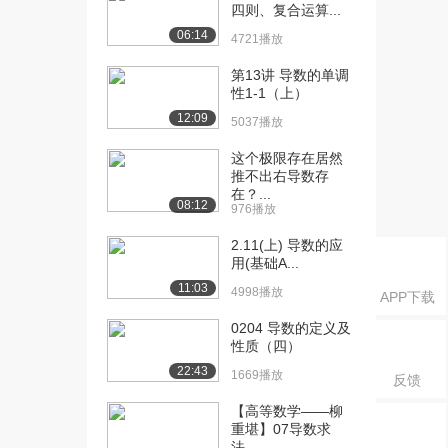
3388播放
四则、复合运算...
06:14
4721播放
[16] 第三讲 偏导数（二）
07:19
2925播放
第13讲 导数的单调
性1-1（上）
[17] 第三讲 偏导数（三）
06:38
12:09
2465播放
5037播放
这个极限存在居然
[18] 第三讲 偏导数（四）
08:12
推不出右导数存
（上）
在？...
1892播放
08:12
976播放
[19] 第三讲 偏导数（四）
08:09
2.11(上) 导数的应
（下）
用(基础A...
1975播放
11:03
4998播放
APP下载
[20] 第三讲 偏导数（五）
07:42
0204 导数的定义及
（上）
性质（四）
1812播放
22:43
1669播放
反馈
[21] 第三讲 偏导数（五）
07:43
【高等数学——柳
（下）
重堪】07导数求
1451播放
法...