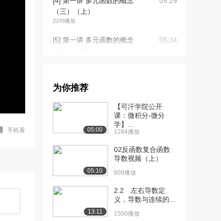
[4] 第一讲 多元函数的概念
05:29
（三）（上）
2249播放
[5] 第一讲 多元函数的概念
05:34
（三）（下）
1518播放
[6] 第一讲 多元函数的概念
08:12
为你推荐
（四）
2513播放
【可汗学院公开
课：微积分-微分
[7] 第一讲 多元函数的概念
06:10
学】...
（五）
05:00
手机看
1284播放
1993播放
02反函数复合函数
[8] 第二讲 多元函数的极限
导数视频（上）
02:37
与连续（一）
05:10
809播放
2903播放
2.2 左右导数定
[9] 第二讲 多元函数的极限
06:37
义，导数与连续的...
与连续（二）...
13:11
1500播放
2108播放