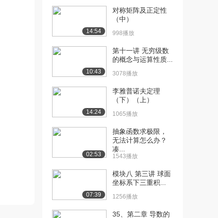
对称矩阵及正定性
[10] 第二讲 多元函数的极
06:40
（中）
限与连续（二）...
14:54
998播放
1584播放
第十一讲 无穷级数
[11] 第二讲 多元函数的极
07:16
的概念与运算性质...
限与连续（三）...
10:43
3078播放
2306播放
李雅普诺夫定理
[12] 第二讲 多元函数的极
07:14
（下）（上）
限与连续（三）...
14:24
1065播放
1893播放
抽象函数求极限，
[13] 第二讲 多元函数的极
04:03
无法计算怎么办？
限与连续（四）
凑...
1649播放
02:53
1543播放
[14] 第二讲 多元函数的极
05:10
模块八 第三讲 球面
限与连续（五）
坐标系下三重积...
1429播放
07:39
1256播放
[15] 第三讲 偏导数（一）
02:09
35、第二章 导数的