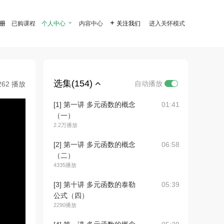
注册
已购课程
个人中心

内容中心

关注我们
进入关怀模式
选集(154)
自动播放
262 播放
[1] 第一讲 多元函数的概念
01:41
（一）
2.2万播放
[2] 第一讲 多元函数的概念
06:58
（二）
4335播放
[3] 第十讲 多元函数的泰勒
05:39
公式（四）
2290播放