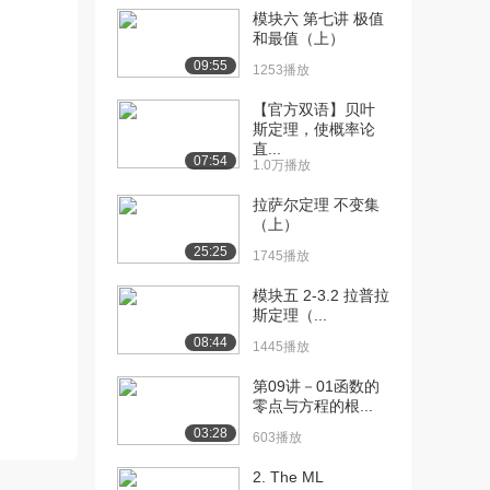
模块六 第七讲 极值
[10] 2.2函数无穷小与极限
10:14
和最值（上）
（三）（下）
09:55
1253播放
1416播放
【官方双语】贝叶
[11] 2.2函数无穷小与极限
07:29
斯定理，使概率论
（四）（上）
直...
07:54
1.0万播放
1827播放
拉萨尔定理 不变集
[12] 2.2函数无穷小与极限
07:31
（上）
（四）（下）
25:25
1745播放
1131播放
模块五 2-3.2 拉普拉
[13] 2.2函数无穷小与极限
05:36
斯定理（...
（五）（上）
08:44
2077播放
1445播放
[14] 2.2函数无穷小与极限
第09讲－01函数的
05:35
零点与方程的根...
（五）（下）
1119播放
03:28
603播放
[15] 2.3极限的运算法则
08:34
2. The ML