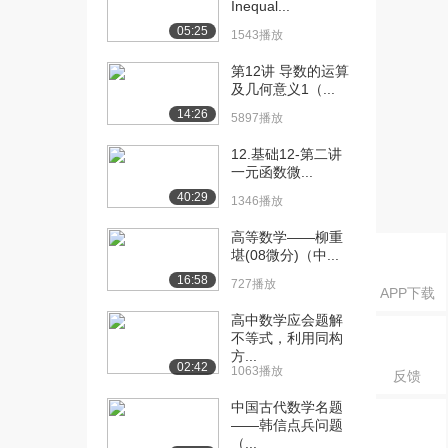
Inequal...
（上）
5475播放
05:25
1543播放
[16] 2.3极限的运算法则
08:32
第12讲 导数的运算
（下）
及几何意义1（...
1149播放
14:26
5897播放
[17] 2.4极限存在准则与两
07:23
12.基础12-第二讲
个重要极限（...
一元函数微...
4199播放
40:29
1346播放
[18] 2.4极限存在准则与两
07:19
高等数学——柳重
个重要极限（...
堪(08微分)（中...
1540播放
16:58
727播放
APP下载
[19] 2.4极限存在准则与两
07:11
高中数学应会题解
个重要极限（...
不等式，利用同构
2918播放
方...
02:42
1063播放
反馈
[20] 2.4极限存在准则与两
07:08
个重要极限（...
中国古代数学名题
——韩信点兵问题
1585播放
（...