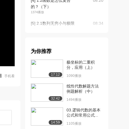
[4] 1.2函数是怎么复合
08:20
的？（下）
1374播放
[5] 2.1数列无穷小与极限
08:34
（一）（上）
1.9万播放
[6] 2.1数列无穷小与极限
08:38
为你推荐
（一）（下）
1303播放
极坐标的二重积
分，应用（上）
[7] 2.1数列无穷小与极限
07:42
17:12
（二）（上）
1090播放
手机看
2.4万播放
线性代数解题方法
例题解析（中）
[8] 2.1数列无穷小与极限
07:48
32:42
（二）（下）
1494播放
2230播放
03.逻辑代数的基本
公式和常用公式...
[9] 2.2函数无穷小与极限
10:08
（三）（上）
14:59
1105播放
2324播放