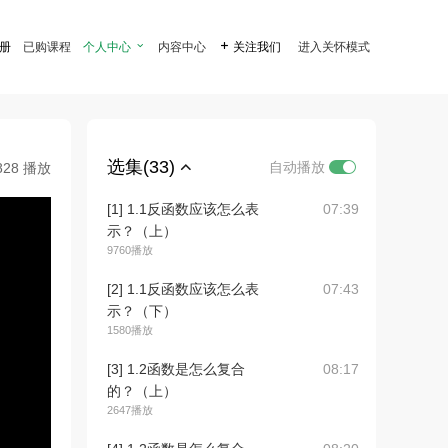
注册
已购课程
个人中心

内容中心

关注我们
进入关怀模式
选集(33)
自动播放
828 播放
[1] 1.1反函数应该怎么表
07:39
示？（上）
9760播放
[2] 1.1反函数应该怎么表
07:43
示？（下）
1580播放
[3] 1.2函数是怎么复合
08:17
的？（上）
2647播放