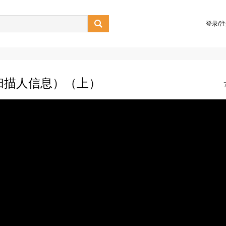

登录/
扫描人信息）（上）