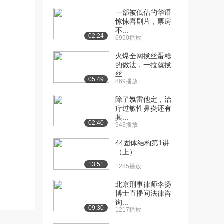
一部被低估的华语
[10] 08_尚硅谷_项目技术
07:02
惊悚喜剧片，票房
点-Myba...
不...
02:24
1354播放
6950播放
火爆全网拔丝蛋糕
[11] 09_尚硅谷_项目技术
09:48
的做法，一拉就拔
点-Myba...
丝...
1098播放
05:49
869播放
[12] 10_尚硅谷_项目技术
09:06
除了氯雷他定，治
点-主键生成...
疗过敏性鼻炎还有
其...
785播放
02:40
943播放
[13] 10_尚硅谷_项目技术
09:13
44固体结构第1讲
点-主键生成...
（上）
1172播放
13:51
1285播放
[14] 11_尚硅谷_项目技术
14:44
北京刑事律师李扬
点-Myba...
博士直播间法律咨
534播放
询...
09:30
1217播放
[15] 11_尚硅谷_项目技术
14:44