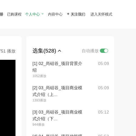
注册
已购课程
个人中心

内容中心

关注我们
进入关怀模式
选集(528)
自动播放
751 播放
[1] 02_尚硅谷_项目背景介
05:09
绍
1052播放
[2] 03_尚硅谷_项目商业模
05:09
式介绍（上...
1393播放
[3] 03_尚硅谷_项目商业模
05:12
式介绍（下...
944播放