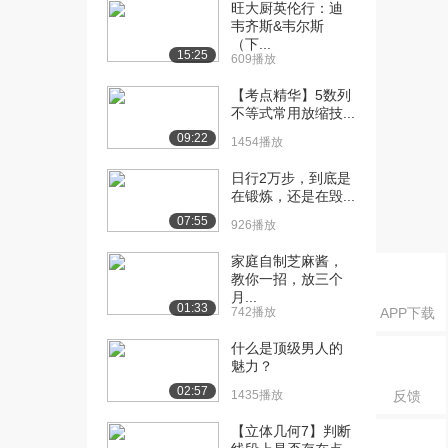
点-Myba...
旺大厨英伦行：迪
韦齐斯&韦尔斯
518播放
（下...
15:25
609播放
[16] 13_尚硅谷_项目技术
06:18
点-Myba...
【考点精华】5数列
656播放
不等式常用放缩技...
09:22
1454播放
[17] 13_尚硅谷_项目技术
06:29
点-Myba...
日行2万步，到底是
1175播放
在锻炼，还是在毁...
07:55
[18] 15_尚硅谷_项目技术
09:16
926播放
点-Myba...
家庭自制芝麻酱，
680播放
教你一招，放三个
月...
[19] 15_尚硅谷_项目技术
09:22
01:33
742播放
APP下载
点-Myba...
672播放
什么是顶级男人的
魅力？
[20] 16_尚硅谷_项目技术
09:17
02:57
1435播放
反馈
点-Myba...
695播放
【立体几何7】判断