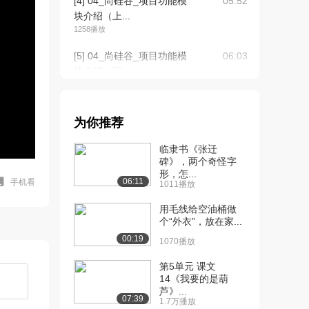
[4] 04_尚硅谷_项目功能模
05:52
块介绍（上...
1258播放
[5] 04_尚硅谷_项目功能模
06:03
块介绍（下...
751播放
[6] 05_尚硅谷_项目技术点
07:29
为你推荐
介绍
1310播放
临隶书《张迁
碑》，两个奇怪字
[7] 06_尚硅谷_项目技术
06:22
形，怎...
点-Myba...
06:11
手机看
1011播放
1193播放
用毛线给空油桶做
[8] 07_尚硅谷_项目技术
个“外衣”，放在家...
13:31
点-Myba...
00:19
1070播放
890播放
第5单元 课文
[9] 07_尚硅谷_项目技术
13:41
14《我要的是葫
芦》...
点-Myba...
07:39
1.7万播放
1021播放