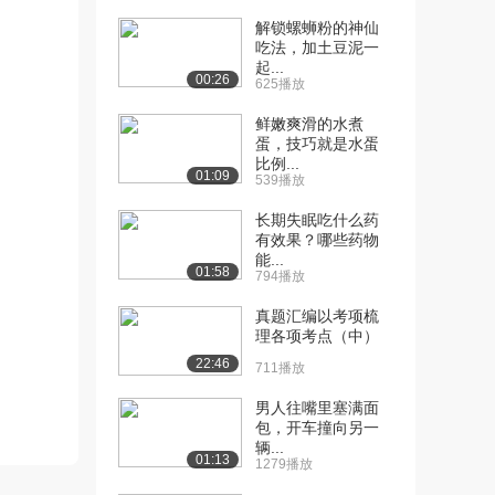
解锁螺蛳粉的神仙
[10] 08_尚硅谷_项目技术
07:02
吃法，加土豆泥一
点-Myba...
起...
00:26
1354播放
625播放
鲜嫩爽滑的水煮
[11] 09_尚硅谷_项目技术
09:48
蛋，技巧就是水蛋
点-Myba...
比例...
1098播放
01:09
539播放
[12] 10_尚硅谷_项目技术
09:06
长期失眠吃什么药
点-主键生成...
有效果？哪些药物
能...
785播放
01:58
794播放
[13] 10_尚硅谷_项目技术
09:13
真题汇编以考项梳
点-主键生成...
理各项考点（中）
1172播放
22:46
711播放
[14] 11_尚硅谷_项目技术
14:44
男人往嘴里塞满面
点-Myba...
包，开车撞向另一
534播放
辆...
01:13
1279播放
[15] 11_尚硅谷_项目技术
14:44