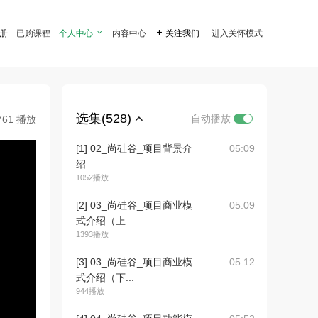
注册
已购课程
个人中心

内容中心

关注我们
进入关怀模式
选集(528)
自动播放
761 播放
[1] 02_尚硅谷_项目背景介
05:09
绍
1052播放
[2] 03_尚硅谷_项目商业模
05:09
式介绍（上...
1393播放
[3] 03_尚硅谷_项目商业模
05:12
式介绍（下...
944播放