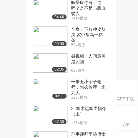
点-Myba...
眩晕症你有听过
吗？是不是心脑血
518播放
管疾...
04:46
1419播放
[16] 13_尚硅谷_项目技术
06:18
点-Myba...
全身上下各种皮肤
656播放
病 家中常喝一杯
茶...
00:50
[17] 13_尚硅谷_项目技术
06:29
504播放
点-Myba...
微视频丨人间最美
1175播放
是团圆
[18] 15_尚硅谷_项目技术
09:16
02:35
635播放
点-Myba...
一米五小个子老
680播放
师，怎么管理一米
九大...
[19] 15_尚硅谷_项目技术
09:22
03:11
1207播放
APP下载
点-Myba...
672播放
3. 算术运算类指令
（上）
[20] 16_尚硅谷_项目技术
09:17
07:38
1374播放
反馈
点-Myba...
695播放
刑事律师李扬博士