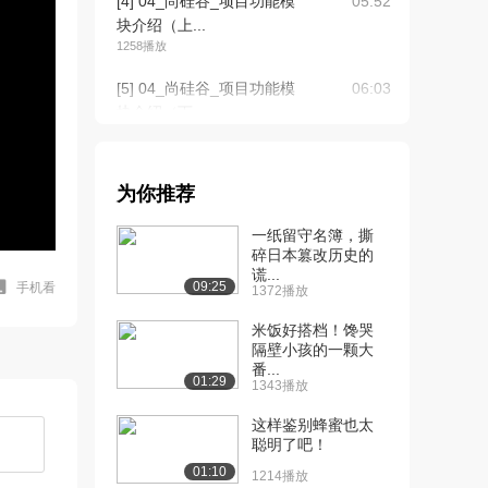
[4] 04_尚硅谷_项目功能模
05:52
块介绍（上...
1258播放
[5] 04_尚硅谷_项目功能模
06:03
块介绍（下...
751播放
[6] 05_尚硅谷_项目技术点
07:29
为你推荐
介绍
1310播放
一纸留守名簿，撕
碎日本篡改历史的
[7] 06_尚硅谷_项目技术
06:22
谎...
点-Myba...
09:25
手机看
1372播放
1193播放
米饭好搭档！馋哭
[8] 07_尚硅谷_项目技术
隔壁小孩的一颗大
13:31
番...
点-Myba...
01:29
1343播放
890播放
这样鉴别蜂蜜也太
[9] 07_尚硅谷_项目技术
13:41
聪明了吧！
点-Myba...
01:10
1214播放
1021播放