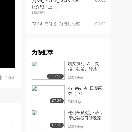
[4] 04_尚硅谷_项目功能模
05:52
块介绍（上...
1258播放
[5] 04_尚硅谷_项目功能模
06:03
块介绍（下...
751播放
[6] 05_尚硅谷_项目技术点
07:29
为你推荐
介绍
1310播放
凯文凯利: AI、失
控、硅谷、异类...
[7] 06_尚硅谷_项目技术
06:22
1:13:56
点-Myba...
1609播放
手机看
1193播放
47_尚硅谷_日期函
数（下）
[8] 07_尚硅谷_项目技术
13:31
07:36
点-Myba...
942播放
890播放
他们全员6点下班，
却让硅谷脊背发凉
[9] 07_尚硅谷_项目技术
13:41
点-Myba...
02:26
1099播放
1021播放