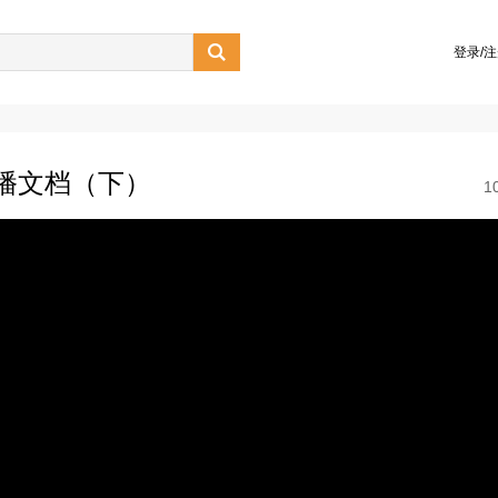

登录/
点播文档（下）
1