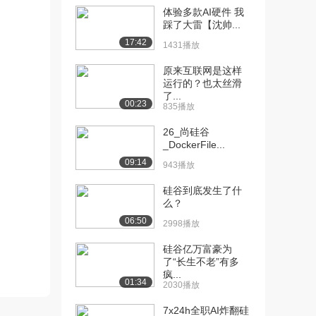
体验多款AI硬件 我
[10] 08_尚硅谷_项目技术
07:02
踩了大雷【沈帅...
点-Myba...
17:42
1431播放
1354播放
原来互联网是这样
[11] 09_尚硅谷_项目技术
09:48
运行的？也太丝滑
点-Myba...
了...
00:23
835播放
1098播放
26_尚硅谷
[12] 10_尚硅谷_项目技术
09:06
_DockerFile...
点-主键生成...
09:14
943播放
785播放
硅谷到底发生了什
[13] 10_尚硅谷_项目技术
09:13
么？
点-主键生成...
06:50
1172播放
2998播放
[14] 11_尚硅谷_项目技术
硅谷亿万富豪为
14:44
了“长生不老”有多
点-Myba...
疯...
534播放
01:34
2030播放
[15] 11_尚硅谷_项目技术
14:44
7x24h全职AI炸翻硅