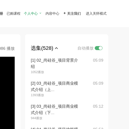
注册
已购课程
个人中心

内容中心

关注我们
进入关怀模式
选集(528)
自动播放
086 播放
[1] 02_尚硅谷_项目背景介
05:09
绍
1052播放
[2] 03_尚硅谷_项目商业模
05:09
式介绍（上...
1393播放
[3] 03_尚硅谷_项目商业模
05:12
式介绍（下...
944播放