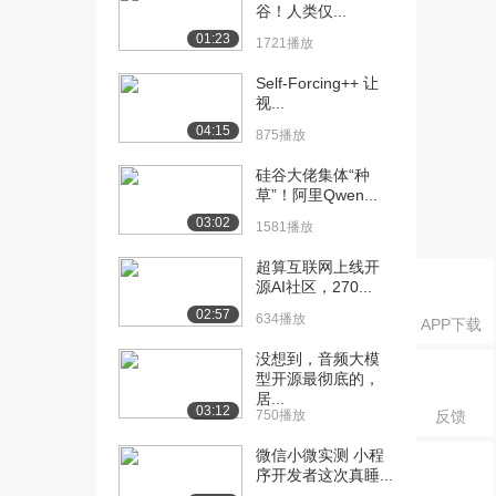
点-Myba...
谷！人类仅...
518播放
01:23
1721播放
[16] 13_尚硅谷_项目技术
06:18
Self-Forcing++ 让
点-Myba...
视...
656播放
04:15
875播放
[17] 13_尚硅谷_项目技术
06:29
硅谷大佬集体“种
点-Myba...
草”！阿里Qwen...
1175播放
03:02
1581播放
[18] 15_尚硅谷_项目技术
09:16
超算互联网上线开
点-Myba...
源AI社区，270...
680播放
02:57
634播放
APP下载
[19] 15_尚硅谷_项目技术
09:22
没想到，音频大模
点-Myba...
型开源最彻底的，
672播放
居...
03:12
750播放
反馈
[20] 16_尚硅谷_项目技术
09:17
点-Myba...
微信小微实测 小程
695播放
序开发者这次真睡...