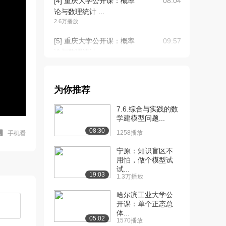
[4] 重庆大学公开课：概率
08:04
论与数理统计 ...
2.6万播放
[5] 重庆大学公开课：概率
09:57
论与数理统计 ...
2.3万播放
[6] 重庆大学公开课：概率
10:00
为你推荐
论与数理统计 ...
2.2万播放
7.6.综合与实践的数
学建模型问题...
[7] 重庆大学公开课：概率
09:53
08:30
论与数理统计 ...
1258播放
手机看
2.1万播放
宁原：知识盲区不
用怕，做个模型试
[8] 重庆大学公开课：概率
08:05
试...
论与数理统计 ...
19:03
1.3万播放
2.0万播放
哈尔滨工业大学公
[9] 重庆大学公开课：概率
08:57
开课：单个正态总
体...
论与数理统计 ...
05:02
1570播放
2.1万播放