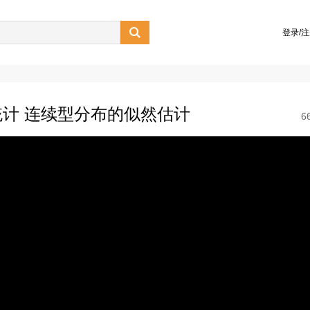

登录/
计 连续型分布的似然估计
6