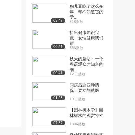
狗儿豆吃了这么多
[11] 概论：汉字学习顺序
07:00
年，却不知道它的
问题
学...
2.2万播放
03:47
818播放
[12] 概论：汉字检测方法
16:45
抖出健康知识宝
2.0万播放
藏，女性健康我们
帮
00:51
568播放
[13] 概论：理论计算工作
07:56
2.0万播放
秋天的童话：一个
粤语观众才知道的
[14] 概论：总结——怎么
04:51
细...
00:41
系统科学
1211播放
1.9万播放
同房后这四种情
况，要立刻就医
[15] 概论：课程提问
03:40
1.5万播放
01:35
1011播放
[16] 概论：课程回顾
02:36
【园林树木学】园
1.3万播放
林树木的观赏特性
07:57
1396播放
[17] 概论：概念地图初步
05:04
介绍