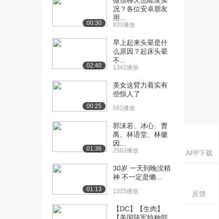
微信聊天也能发实
1.6万播放
况？各位安卓朋友
用...
00:30
[18] 概论：系联性思考
13:41
833播放
1.8万播放
早上起来头晕是什
么原因？起床头晕
[19] 概论：理解型学习
17:38
不...
2.2万播放
02:40
1342播放
[20] 概论：《学习的目
04:20
美女这臂力着实有
的》概念地图
些惊人了
1.4万播放
00:25
562播放
[21] 概论：《学习的目
06:02
郭沫若、冰心、曹
的》概念地图：继概...
禺、林语堂、林徽
1.2万播放
因...
01:36
2563播放
APP下载
[22] 概论：什么是概念地
08:10
30岁 一天到晚没精
图
神 不一定是懒...
1.2万播放
01:13
1325播放
反馈
[23] 概论：《关于概念地
03:40
图》概念地图
【DC】【生肉】
【美国陆军特种部
1.3万播放