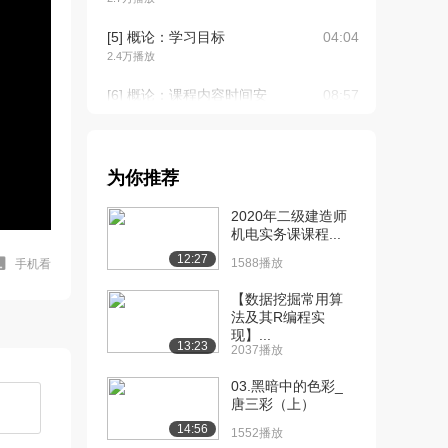
[5] 概论：学习目标
04:04
2.4万播放
[6] 概论：课程内容时间安
08:57
排
2.2万播放
[7] 概论：系统科学学院简
10:42
为你推荐
介
2020年二级建造师
2.2万播放
机电实务课课程...
[8] 概论：什么是系统科学
11:09
12:27
1588播放
手机看
的第一个例子
2.4万播放
【数据挖掘常用算
法及其R编程实
[9] 概论：具体研究工作
现】...
09:17
13:23
2037播放
2.0万播放
03.黑暗中的色彩_
[10] 概论：汉字之间的联
04:38
唐三彩（上）
系和结构地图
14:56
1552播放
2.1万播放