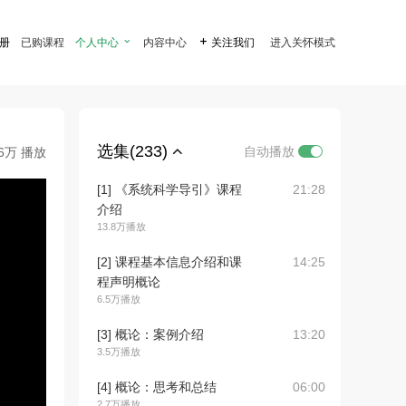
注册
已购课程
个人中心

内容中心

关注我们
进入关怀模式
选集(233)
自动播放
.6万 播放
[1] 《系统科学导引》课程
21:28
介绍
13.8万播放
[2] 课程基本信息介绍和课
14:25
程声明概论
6.5万播放
[3] 概论：案例介绍
13:20
3.5万播放
[4] 概论：思考和总结
06:00
2.7万播放