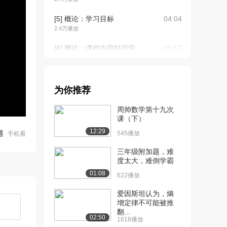
[5] 概论：学习目标
04:04
2.4万播放
[6] 概论：课程内容时间安
08:57
排
2.2万播放
[7] 概论：系统科学学院简
10:42
为你推荐
介
周帅数学第十九次
2.2万播放
课（下）
[8] 概论：什么是系统科学
11:09
12:29
545播放
手机看
的第一个例子
2.4万播放
三年级附加题，难
度太大，难倒学霸
[9] 概论：具体研究工作
09:17
01:08
622播放
2.0万播放
爱因斯坦认为，熵
[10] 概论：汉字之间的联
04:38
增定律不可能被推
系和结构地图
翻...
02:50
1616播放
2.1万播放