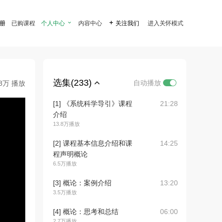
注册
已购课程
个人中心

内容中心

关注我们
进入关怀模式
选集(233)
自动播放
.8万 播放
[1] 《系统科学导引》课程
21:28
介绍
13.8万播放
[2] 课程基本信息介绍和课
14:25
程声明概论
6.5万播放
[3] 概论：案例介绍
13:20
3.5万播放
[4] 概论：思考和总结
06:00
2.7万播放