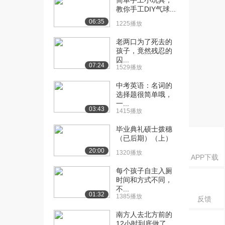
简单手工小玩具，
1.6万播放
教你手工DIY气球...
06:35
1225播放
[18] 概论：系联性思考
13:41
1.8万播放
老两口为了死去的
孩子，竟然残忍的
[19] 概论：理解型学习
17:38
囚...
2.2万播放
07:24
1529播放
[20] 概论：《学习的目
04:20
中考英语：名词的
的》概念地图
选择题很简单哦，
一...
1.4万播放
03:43
1415播放
[21] 概论：《学习的目
06:02
毕业典礼硕士拨穗
的》概念地图：继概...
（已后期）（上）
1.2万播放
20:00
1320播放
APP下载
[22] 概论：什么是概念地
08:10
每个孩子自主入厕
图
时间和方式不同，
1.2万播放
不...
01:32
1385播放
反馈
[23] 概论：《关于概念地
03:40
图》概念地图
南方人去北方前的
12小时到底做了
1.3万播放