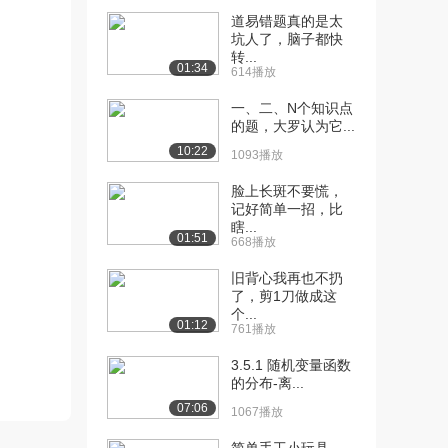
道易错题真的是太
[11] 概论：汉字学习顺序
07:00
坑人了，脑子都快
问题
转...
2.2万播放
01:34
614播放
[12] 概论：汉字检测方法
16:45
一、二、N个知识点
2.0万播放
的题，大罗认为它...
10:22
1093播放
[13] 概论：理论计算工作
07:56
2.0万播放
脸上长斑不要慌，
记好简单一招，比
[14] 概论：总结——怎么
04:51
瞎...
01:51
系统科学
668播放
1.9万播放
旧背心我再也不扔
了，剪1刀做成这
[15] 概论：课程提问
03:40
个...
1.5万播放
01:12
761播放
[16] 概论：课程回顾
02:36
3.5.1 随机变量函数
1.3万播放
的分布-离...
07:06
1067播放
[17] 概论：概念地图初步
05:04
介绍