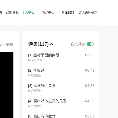
注册
已购课程
个人中心

内容中心

关注我们
进入关怀模式
选集(117)
自动播放
.6万 播放
[1] 坐标平面的象限
02:23
62.4万播放
[2] 坐标系
06:49
9.9万播放
[3] 探索线性关系
04:57
5.0万播放
[4] 画出x和y之间的关系
04:28
5.4万播放
[5] 画出有序数对
02:07