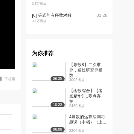
3.5万播放
[6] 等式的有序数对解
01:28
3.1万播放
[7] 画图的应用问题
05:21
5.7万播放
[8] 解释线性图像
05:04
为你推荐
3.4万播放
【导数8】二次求
[9] X和Y截距
04:07
导，通过研究导函
2.8万播放
数...
06:35
手机看
3003播放
[10] X和Y截距第2部分
03:24
【函数综合】【考
2.5万播放
点精华】1零点存
在...
[11] 直线斜率
04:39
10:23
2430播放
3.1万播放
4导数的运算法则习
[12] 斜率例题
04:02
题课（中档）（上...
2.8万播放
06:09
3306播放