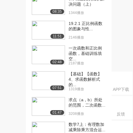
决问题（上）
[21] 复杂的直线斜率求解
06:39
08:35
1344播放
问题
1.2万播放
19.2.1 正比例函数
的图象与性...
[22] 画出斜截式方程图像
03:08
11:51
2.5万播放
2146播放
一次函数和正比例
[23] 斜率及y轴截距程序演
08:41
函数，基础训练填
示
空...
1.1万播放
02:48
2187播放
[24] 直线方程(续)
06:51
【基础】【函数】
1.1万播放
4、求函数解析式
的...
07:51
[25] 斜率和y轴截距
1319播放
12:38
APP下载
1.3万播放
求点（a，b）所处
的范围，二次函数...
[26] 应用截距画图
12:25
01:47
2.1万播放
3208播放
反馈
[27] 应用X和Y截距画图
04:05
数学7上：有理数加
减乘除乘方混合运...
3.5万播放