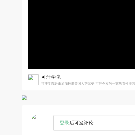
可汗学院
可汗学院是由孟加拉裔美国人萨尔曼·可汗创立的一家教育性非
登录
后可发评论