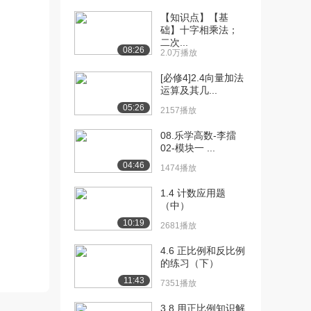
[13] 斜率与变化率
13:49
【知识点】【基
2.6万播放
础】十字相乘法；
二次...
[14] 直线方程程序演示
05:59
08:26
2.0万播放
3.0万播放
[必修4]2.4向量加法
[15] 斜率求法
08:33
运算及其几...
1.8万播放
05:26
2157播放
[16] y轴截距求法
09:51
08.乐学高数-李擂
1.4万播放
02-模块一 ...
04:46
[17] 直线方程
06:28
1474播放
2.9万播放
1.4 计数应用题
（中）
[18] 直线斜率的几何意义
04:07
1.7万播放
10:19
2681播放
[19] 直线斜率第2部分
07:19
4.6 正比例和反比例
3.5万播放
的练习（下）
11:43
7351播放
[20] 直线斜率第3部分
05:12
1.2万播放
3.8 用正比例知识解