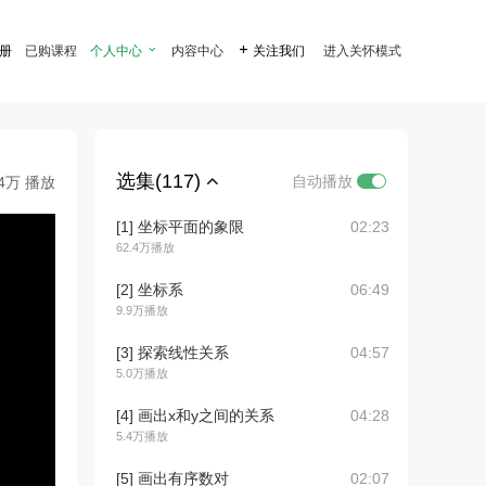
注册
已购课程
个人中心

内容中心

关注我们
进入关怀模式
选集(117)
自动播放
.4万 播放
[1] 坐标平面的象限
02:23
62.4万播放
[2] 坐标系
06:49
9.9万播放
[3] 探索线性关系
04:57
5.0万播放
[4] 画出x和y之间的关系
04:28
5.4万播放
[5] 画出有序数对
02:07