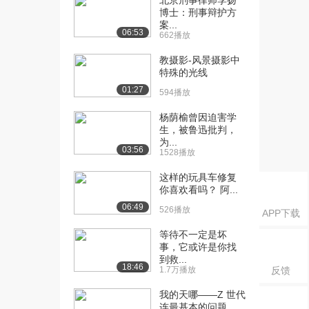
北京刑事律师李扬
博士：刑事辩护方
[21] 复杂的直线斜率求解
06:39
案...
问题
06:53
662播放
1.2万播放
教摄影-风景摄影中
[22] 画出斜截式方程图像
特殊的光线
03:08
2.5万播放
01:27
594播放
[23] 斜率及y轴截距程序演
08:41
杨荫榆曾因迫害学
示
生，被鲁迅批判，
1.1万播放
为...
03:56
1528播放
[24] 直线方程(续)
06:51
这样的玩具车修复
1.1万播放
你喜欢看吗？ 阿...
06:49
[25] 斜率和y轴截距
12:38
526播放
APP下载
1.3万播放
等待不一定是坏
事，它或许是你找
[26] 应用截距画图
12:25
到救...
2.1万播放
18:46
1.7万播放
反馈
[27] 应用X和Y截距画图
04:05
我的天哪——Z 世代
3.5万播放
连最基本的问题...