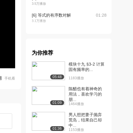
3.5万播放
[6] 等式的有序数对解
01:28
3.1万播放
[7] 画图的应用问题
05:21
5.7万播放
[8] 解释线性图像
05:04
为你推荐
3.4万播放
模块十九 §3-2 计算
[9] X和Y截距
04:07
固有频率的...
2.8万播放
05:48
1183播放
手机看
[10] X和Y截距第2部分
03:24
陈醋也有着神奇的
2.5万播放
用法，喜欢学习的
朋...
[11] 直线斜率
04:39
01:09
1464播放
3.1万播放
男人想把妻子抛弃
[12] 斜率例题
04:02
荒岛，结果自己却
2.8万播放
中...
01:36
1153播放