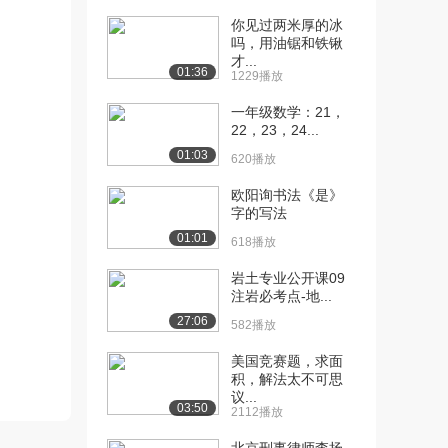
[13] 斜率与变化率
13:49
你见过两米厚的冰
2.6万播放
吗，用油锯和铁锹
才...
[14] 直线方程程序演示
05:59
01:36
1229播放
3.0万播放
一年级数学：21，
[15] 斜率求法
08:33
22，23，24...
1.8万播放
01:03
620播放
[16] y轴截距求法
09:51
欧阳询书法《是》
1.4万播放
字的写法
01:01
[17] 直线方程
06:28
618播放
2.9万播放
岩土专业公开课09
注岩必考点-地...
[18] 直线斜率的几何意义
04:07
1.7万播放
27:06
582播放
[19] 直线斜率第2部分
07:19
美国竞赛题，求面
3.5万播放
积，解法太不可思
议...
03:50
2112播放
[20] 直线斜率第3部分
05:12
1.2万播放