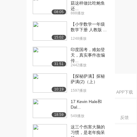
菇这样做比吃鲍鱼
[21] 复杂的直线斜率求解
06:39
还...
08:05
888播放
问题
1.2万播放
【小学数学一年级
数学下册 人教版 ...
[22] 画出斜截式方程图像
03:08
15:02
2.5万播放
1248播放
印度国考，难如登
[23] 斜率及y轴截距程序演
08:41
天，真实事件改编
示
传...
1.1万播放
31:51
2442播放
[24] 直线方程(续)
06:51
【探秘萨满】探秘
1.1万播放
萨满(2)（上）
10:19
1597播放
[25] 斜率和y轴截距
12:38
APP下载
1.3万播放
17 Kevin Hale和
Dal...
[26] 应用截距画图
12:25
18:59
2.1万播放
549播放
反馈
这三个伤害大脑的
[27] 应用X和Y截距画图
04:05
习惯，是老年痴呆
3.5万播放