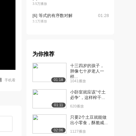
3.5万播放
[6] 等式的有序数对解
01:28
3.1万播放
[7] 画图的应用问题
05:21
5.7万播放
[8] 解释线性图像
05:04
为你推荐
3.4万播放
十三四岁的孩子，
[9] X和Y截距
04:07
肺像七十岁老人一
2.8万播放
样...
01:18
手机看
1041播放
[10] X和Y截距第2部分
03:24
小卧室就应该“寸土
2.5万播放
必争”，这样榨干...
[11] 直线斜率
04:39
01:11
620播放
3.1万播放
只要2个土豆就能做
[12] 斜率例题
04:02
出小零食，酥脆咸...
2.8万播放
02:06
1127播放