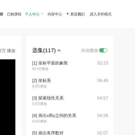
注册
已购课程
个人中心

内容中心

关注我们
进入关怀模式
选集(117)
自动播放
.2万 播放
[1] 坐标平面的象限
02:23
62.4万播放
[2] 坐标系
06:49
9.9万播放
[3] 探索线性关系
04:57
5.0万播放
[4] 画出x和y之间的关系
04:28
5.4万播放
[5] 画出有序数对
02:07