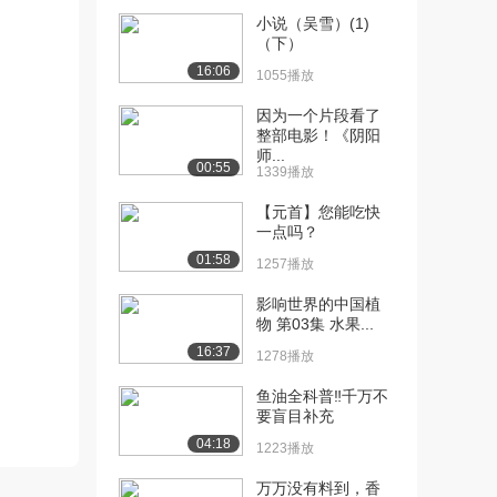
[13] 斜率与变化率
13:49
小说（吴雪）(1)
2.6万播放
（下）
16:06
[14] 直线方程程序演示
05:59
1055播放
3.0万播放
因为一个片段看了
整部电影！《阴阳
[15] 斜率求法
08:33
师...
1.8万播放
00:55
1339播放
[16] y轴截距求法
09:51
【元首】您能吃快
1.4万播放
一点吗？
01:58
1257播放
[17] 直线方程
06:28
2.9万播放
影响世界的中国植
物 第03集 水果...
[18] 直线斜率的几何意义
04:07
16:37
1.7万播放
1278播放
[19] 直线斜率第2部分
鱼油全科普‼️千万不
07:19
要盲目补充
3.5万播放
04:18
1223播放
[20] 直线斜率第3部分
05:12
1.2万播放
万万没有料到，香