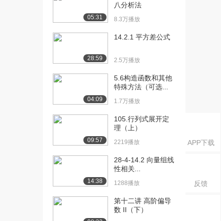
[18] 砖块还是羽毛落得快
10:33
八分析法
7.0万播放
05:31
8.3万播放
[19] 用时间、加速度、初
09:57
14.2.1 平方差公式
始速度推导出位移
7.5万播放
28:59
2.5万播放
[20] 抛体运动的位移加速
16:17
5.6构造函数和其他
度和速度
特殊方法（可选...
7.0万播放
04:09
1.7万播放
[21] 从时间推算抛体运动
08:50
105.行列式展开定
高度
理（上）
5.4万播放
09:57
2219播放
APP下载
[22] 推导给定时间最大抛
07:08
28-4-14.2 向量组线
射位移
性相关...
4.6万播放
14:38
1288播放
反馈
[23] 给定高度对速度的影
11:42
响
第十二讲 高阶偏导
数 II（下）
4.4万播放