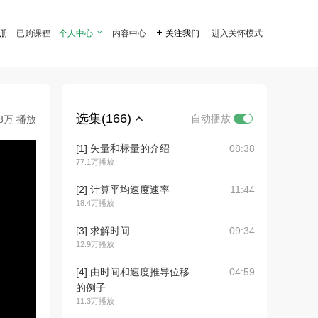
注册
已购课程
个人中心

内容中心

关注我们
进入关怀模式
选集(166)
自动播放
.8万 播放
[1] 矢量和标量的介绍
08:38
77.1万播放
[2] 计算平均速度速率
11:44
18.4万播放
[3] 求解时间
09:34
12.9万播放
[4] 由时间和速度推导位移
04:59
的例子
11.3万播放