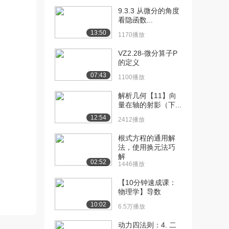
8.0万播放
9.3.3 从微分的角度
[12] 恒加速下的平均速度
看隐函数...
14:08
7.4万播放
13:50
1170播放
[13] 航空母舰起飞的加速
14:15
VZ2.28-微分算子P
度
的定义
7.7万播放
07:43
1100播放
[14] 以恒定速率曲线运动
04:48
解析几何【11】向
的赛车
量在轴的射影（下...
6.3万播放
12:54
2412播放
[15] 重力介绍
15:42
根式方程的通用解
9.3万播放
法，使用换元法巧
解
[16] 质量和重力的区分
10:40
02:52
1446播放
8.6万播放
【10分钟速成课：
[17] 轨道中的航天员的重
07:11
物理学】导数
力
10:02
6.5万播放
11.1万播放
动力四法则：4. 二