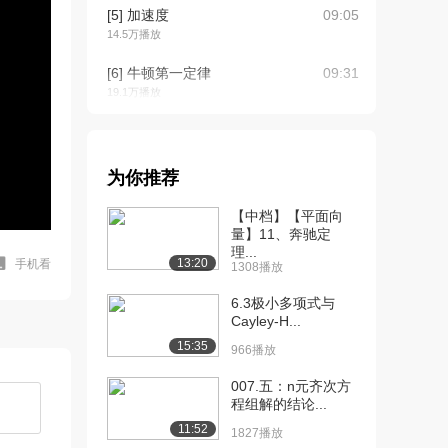
[5] 加速度
09:05
14.5万播放
[6] 牛顿第一定律
09:31
19.1万播放
[7] 牛顿第二定律
07:13
15.6万播放
为你推荐
[8] 牛顿第三定律
07:59
12.5万播放
【中档】【平面向
量】11、奔驰定
[9] Airbus A380飞机起飞问
08:07
理...
13:20
手机看
1308播放
题
12.2万播放
6.3极小多项式与
Cayley-H...
[10] Airbus A380起飞距离
05:28
15:35
的计...
966播放
8.1万播放
007.五：n元齐次方
程组解的结论...
[11] Time Line为什么距离
09:25
是速度...
11:52
1827播放