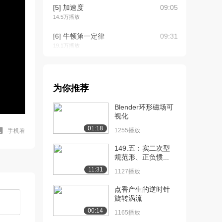
[5] 加速度
09:05
14.5万播放
[6] 牛顿第一定律
09:31
19.1万播放
[7] 牛顿第二定律
07:13
15.6万播放
为你推荐
[8] 牛顿第三定律
07:59
12.5万播放
Blender环形磁场可
视化
[9] Airbus A380飞机起飞问
08:07
01:18
1255播放
手机看
题
12.2万播放
149.五：实二次型
规范形、正负惯...
[10] Airbus A380起飞距离
05:28
11:31
1127播放
的计...
8.1万播放
点香产生的逆时针
旋转涡流
[11] Time Line为什么距离
09:25
00:14
是速度...
1165播放