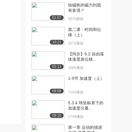
8.0万播放
钕磁铁的磁力到底
有多强？
[12] 恒加速下的平均速度
14:08
7.4万播放
01:07
8376播放
[13] 航空母舰起飞的加速
14:15
第二课：时间和位
移（上）
度
7.7万播放
10:21
1572播放
[14] 以恒定速率曲线运动
04:48
【同步】6.2 自由落
的赛车
体速度差位移...
6.3万播放
05:13
1585播放
[15] 重力介绍
15:42
1-9节 加速度（上）
9.3万播放
09:08
7142播放
[16] 质量和重力的区分
10:40
8.6万播放
5.3.4 球坐标系下的
加速度分量...
[17] 轨道中的航天员的重
07:11
09:10
力
1749播放
11.1万播放
第一章 运动的描述