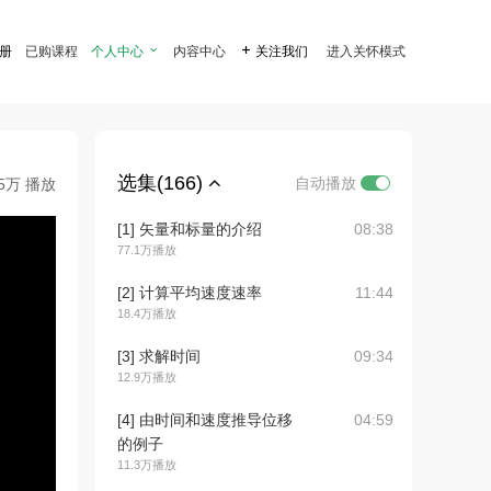
注册
已购课程
个人中心

内容中心

关注我们
进入关怀模式
选集(166)
自动播放
.5万 播放
[1] 矢量和标量的介绍
08:38
77.1万播放
[2] 计算平均速度速率
11:44
18.4万播放
[3] 求解时间
09:34
12.9万播放
[4] 由时间和速度推导位移
04:59
的例子
11.3万播放