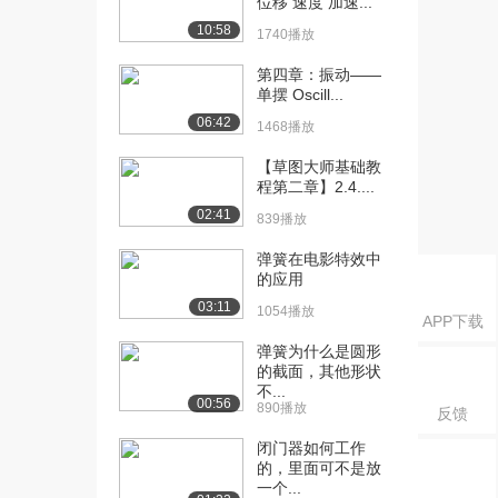
位移 速度 加速...
[18] 砖块还是羽毛落得快
10:33
7.0万播放
10:58
1740播放
[19] 用时间、加速度、初
09:57
第四章：振动——
始速度推导出位移
单摆 Oscill...
7.5万播放
06:42
1468播放
[20] 抛体运动的位移加速
16:17
【草图大师基础教
度和速度
程第二章】2.4....
7.0万播放
02:41
839播放
[21] 从时间推算抛体运动
08:50
弹簧在电影特效中
高度
的应用
5.4万播放
03:11
1054播放
APP下载
[22] 推导给定时间最大抛
07:08
弹簧为什么是圆形
射位移
的截面，其他形状
4.6万播放
不...
00:56
890播放
反馈
[23] 给定高度对速度的影
11:42
闭门器如何工作
响
的，里面可不是放
4.4万播放
一个...