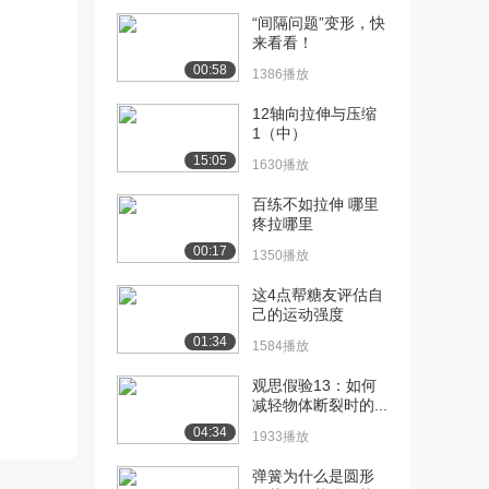
8.0万播放
“间隔问题”变形，快
[12] 恒加速下的平均速度
来看看！
14:08
7.4万播放
00:58
1386播放
[13] 航空母舰起飞的加速
14:15
12轴向拉伸与压缩
度
1（中）
7.7万播放
15:05
1630播放
[14] 以恒定速率曲线运动
04:48
百练不如拉伸 哪里
的赛车
疼拉哪里
6.3万播放
00:17
1350播放
[15] 重力介绍
15:42
这4点帮糖友评估自
9.3万播放
己的运动强度
01:34
[16] 质量和重力的区分
10:40
1584播放
8.6万播放
观思假验13：如何
减轻物体断裂时的...
[17] 轨道中的航天员的重
07:11
力
04:34
1933播放
11.1万播放
弹簧为什么是圆形