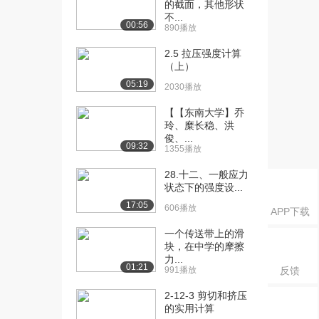
[18] 砖块还是羽毛落得快
10:33
的截面，其他形状
不...
7.0万播放
00:56
890播放
[19] 用时间、加速度、初
09:57
2.5 拉压强度计算
始速度推导出位移
（上）
7.5万播放
05:19
2030播放
[20] 抛体运动的位移加速
16:17
【【东南大学】乔
度和速度
玲、糜长稳、洪
7.0万播放
俊、...
09:32
1355播放
[21] 从时间推算抛体运动
08:50
高度
28.十二、一般应力
状态下的强度设...
5.4万播放
17:05
606播放
APP下载
[22] 推导给定时间最大抛
07:08
射位移
一个传送带上的滑
4.6万播放
块，在中学的摩擦
力...
01:21
991播放
反馈
[23] 给定高度对速度的影
11:42
响
2-12-3 剪切和挤压
4.4万播放
的实用计算