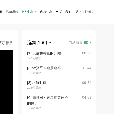
注册
已购课程
个人中心

内容中心

关注我们
进入关怀模式
选集(166)
自动播放
.6万 播放
[1] 矢量和标量的介绍
08:38
77.1万播放
[2] 计算平均速度速率
11:44
18.4万播放
[3] 求解时间
09:34
12.9万播放
[4] 由时间和速度推导位移
04:59
的例子
11.3万播放