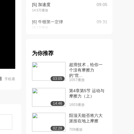
[5] 加速度
09:05
14.5万播放
[6] 牛顿第一定律
09:31
19.1万播放
[7] 牛顿第二定律
07:13
15.6万播放
为你推荐
[8] 牛顿第三定律
07:59
12.5万播放
超滑技术，给你一
个没有摩擦力
[9] Airbus A380飞机起飞问
08:07
的“世...
03:05
手机看
1057播放
题
12.2万播放
第4章第5节 运动与
摩擦力（上）
[10] Airbus A380起飞距离
05:28
14:46
的计...
1603播放
8.1万播放
阳顶天能否将六大
派按在地上摩擦
[11] Time Line为什么距离
09:25
是速度...
02:28
709播放