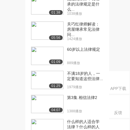
商品经济的基...
承的法律规定是什
2601播放
么...
01:38
1038播放
[16] 经济基础知识 第二章
06:05
关巧红律师解读：
商品经济的基...
房屋继承常见法律
2652播放
问...
05:56
1424播放
[17] 经济基础知识 第二章
05:36
商品经济的基...
60岁以上法律规定
3112播放
01:09
889播放
[18] 经济基础知识 第二章
05:41
商品经济的基...
不满18岁的人，一
3321播放
定要知道这些法律...
01:25
1979播放
[19] 经济基础知识 第二章
06:14
APP下载
商品经济的基...
第3集 相信法律2
3319播放
04:07
1388播放
[20] 经济基础知识 第二章
06:21
反馈
商品经济的基...
什么样的人适合学
2767播放
法律？什么样的人