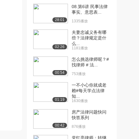
08.第6讲 民事法律
[10] 经济基础知识 第一章
08:30
事实、意思表...
社会经济制度...
28:01
1335播放
3822播放
夫妻忠诚义务有哪
[11] 经济基础知识 第一章
08:30
些？法律规定是什
社会经济制度...
么...
02:26
3830播放
1181播放
怎么挑选律师呢？#
[12] 经济基础知识 第二章
11:26
找律师 # 法...
商品经济的基...
00:54
4272播放
753播放
[13] 经济基础知识 第二章
11:33
一不小心你就成老
赖#每天学点法律
商品经济的基...
知...
2973播放
01:19
1630播放
[14] 经济基础知识 第二章
09:43
房产法律问题快问
商品经济的基...
快答系列
3185播放
00:42
876播放
[15] 经济基础知识 第二章
06:00
党红亮律师：转继