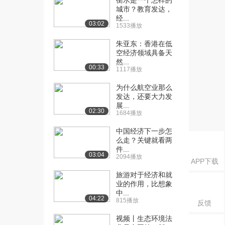
衡水是一个怎样的
商品经济的基...
城市？教育发达，
2601播放
经...
03:02
1533播放
[16] 经济基础知识 第二章
06:05
商品经济的基...
朱亚东：香港在低
空经济领域具备天
2652播放
然...
00:33
1117播放
[17] 经济基础知识 第二章
05:36
商品经济的基...
为什么航空业那么
3112播放
发达，还要大力发
展...
02:30
[18] 经济基础知识 第二章
05:41
1684播放
商品经济的基...
中国经济下一步怎
3321播放
么走？关键就看两
件...
[19] 经济基础知识 第二章
06:14
03:04
2094播放
APP下载
商品经济的基...
3319播放
旅游对于经济和就
业的作用，比想象
中...
[20] 经济基础知识 第二章
06:21
04:22
815播放
反馈
商品经济的基...
2767播放
视频丨生态环境法