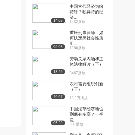
中国古代经济为啥
[10] 经济基础知识 第一章
待播放
特殊？独具特的经
社会经济制度...
济...
14:02
1432播放
3762播放
重庆刑事律师：如
[11] 经济基础知识 第一章
08:30
何认定黑社会性质
社会经济制度...
组...
05:03
3810播放
1186播放
[12] 经济基础知识 第二章
11:26
劳动关系内涵和主
体法律解读（下）
商品经济的基...
4272播放
13:26
3467播放
[13] 经济基础知识 第二章
11:33
农村需要组织创新
商品经济的基...
（下）
2973播放
40:07
11.1万播放
[14] 经济基础知识 第二章
09:43
中国烟草经济地位
商品经济的基...
到底有多高？一半
3185播放
是...
06:28
601播放
[15] 经济基础知识 第二章
06:00