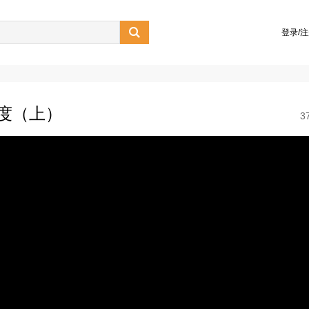

登录/
制度（上）
3