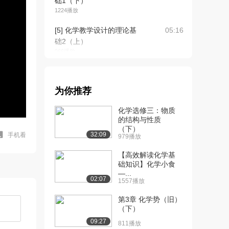
础1（下）
1224播放
[5] 化学教学设计的理论基
05:16
础2（上）
966播放
[6] 化学教学设计的理论基
05:16
础2（下）
为你推荐
1550播放
化学选修三：物质
[7] 学习需要分析
08:43
的结构与性质
928播放
（下）
32:09
手机看
979播放
[8] 化学教学内容分析
07:10
（上）
【高效解读化学基
969播放
础知识】化学小食
—...
02:07
1557播放
[9] 化学教学内容分析
07:07
（下）
第3章 化学势（旧）
1575播放
（下）
09:27
[10] 化学学习者分析
07:27
811播放