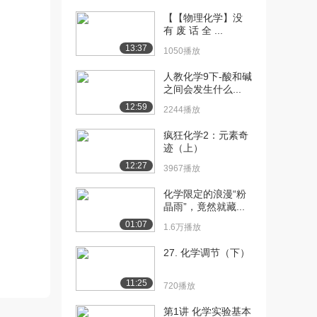
（上）
【【物理化学】没
1322播放
有 废 话 全 ...
13:37
[11] 化学学习者分析
07:24
1050播放
（下）
人教化学9下-酸和碱
1266播放
之间会发生什么...
[12] 教学目标的概念和功
05:41
12:59
2244播放
能
疯狂化学2：元素奇
1257播放
迹（上）
[13] 教学目标的分类
07:03
12:27
3967播放
（上）
582播放
化学限定的浪漫“粉
晶雨”，竟然就藏...
[14] 教学目标的分类
07:05
01:07
1.6万播放
（下）
1537播放
27. 化学调节（下）
[15] 化学教学目标的设计
07:47
11:25
720播放
原则（上）
1306播放
第1讲 化学实验基本