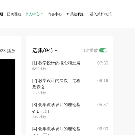
注册
已购课程
个人中心

内容中心

关注我们
进入关怀模式
选集(94)
自动播放
923 播放
[1] 教学设计的概念和发展
07:35
6212播放
[2] 教学设计的层次、过程
09:16
及意义
1173播放
[3] 化学教学设计的理论基
05:57
础1（上）
2355播放
[4] 化学教学设计的理论基
06:00