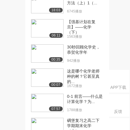
方法（上）1（...
[16] 化学教学目标的设计
07:51
18:03
6745播放
原则（下）
1406播放
【强基计划在复
旦】——化学
[17] 化学教学目标的陈述
06:14
（下）
06:11
（上）
1563播放
1012播放
30秒回顾化学史，
恭贺化学年
[18] 化学教学目标的陈述
待播放
（下）
00:35
942播放
923播放
这是哪个化学老师
[19] 从内容标准到课堂教
07:36
种的树？它甚至真
的...
学目标
00:07
1672播放
APP下载
1287播放
0-1 前言——什么是
[20] 化学教学目标的设计
05:16
计算化学？为...
过程（上）
07:57
1788播放
1040播放
反馈
碉堡复习之高二下
[21] 化学教学目标的设计
05:17
学期期末化学
过程（下）