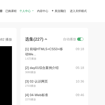
注册
已购课程
个人中心

内容中心

关注我们
进入关怀模式
选集(227)
自动播放
682 播放
[1] 前端HTML5+CSS3+移
09:18
动We...
1.6万播放
[2] day01综合案例介绍
05:18
3080播放
[3] 02-认识网页
10:36
2703播放
[4] 04-Web标准
09:46
2270播放