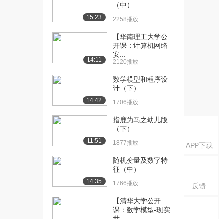
（中）
[18] 33-（总结）HTML标
03:00
15:23
2258播放
签总结
967播放
【华南理工大学公
开课：计算机网络
[19] day02综合案例介绍
04:25
安...
14:11
2120播放
1361播放
数学模型和程序设
[20] 02-列表的应用场景
03:05
计（下）
1332播放
14:42
1706播放
[21] 03-无序列表
08:05
1514播放
指鹿为马之幼儿版
（下）
[22] 05-自定义列表
08:21
11:51
1877播放
APP下载
807播放
随机变量及数字特
[23] 10-表格的结构标签
06:30
征（中）
1356播放
14:35
1766播放
反馈
[24] 11-合并单元格
12:32
【清华大学公开
765播放
课：数学模型-现实
世...