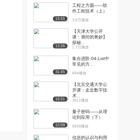
[12] 22-绝对路径
工程之方圆——软
08:06
件工程技术（上）
1561播放
15:55
3.6万播放
[13] 23-相对路径-同级目
04:48
录
【天津大学公开
1066播放
课：测控的奥妙】
探秘...
13:26
1.7万播放
[14] 24-相对路径-下级目
04:57
录
集合进阶-04-List中
1233播放
常见的方...
31:45
[15] 29-链接标签的href属
694播放
08:03
性
【北京交通大学公
1513播放
开课：走近数字技
术...
[16] 30-（了解）链接标签
03:54
16:01
3611播放
的显示特点
量子密码——从理
995播放
论到应用（下）
[17] 31-链接标签的target
05:52
15:09
9939播放
属性
1583播放
信息的认识与利用