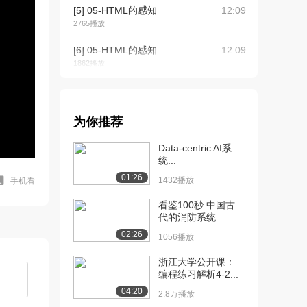
[5] 05-HTML的感知
12:09
2765播放
[6] 05-HTML的感知
12:09
1862播放
[7] 08-HTML的注释
05:51
1758播放
为你推荐
[8] 13-标题标签
09:46
1565播放
Data-centric AI系
统...
[9] 16-水平线标签
03:03
01:26
1432播放
手机看
1331播放
看鉴100秒 中国古
[10] 18-图片标签的src属
06:01
代的消防系统
性
02:26
1056播放
1769播放
浙江大学公开课：
[11] 20-图片标签的title属
04:00
编程练习解析4-2...
性
04:20
1038播放
2.8万播放