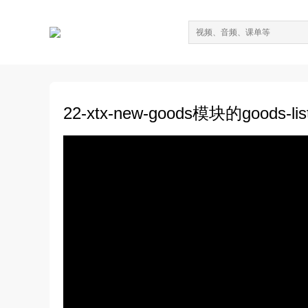
22-xtx-new-goods模块的goods