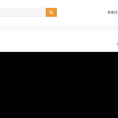

登录/