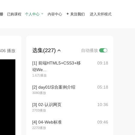
注册
已购课程
个人中心

内容中心

关注我们
进入关怀模式
选集(227)
自动播放
606 播放
[1] 前端HTML5+CSS3+移
09:18
动We...
1.6万播放
[2] day01综合案例介绍
05:18
3080播放
[3] 02-认识网页
10:36
2703播放
[4] 04-Web标准
09:46
2270播放