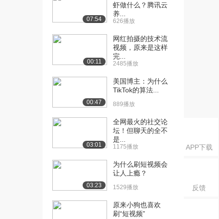
虾做什么？腾讯云
[18] 33-（总结）HTML标
03:00
养...
07:54
626播放
签总结
967播放
网红拍摄的技术流
视频，原来是这样
[19] day02综合案例介绍
04:25
完...
00:11
1361播放
2485播放
[20] 02-列表的应用场景
03:05
美国博主：为什么
TikTok的算法...
1332播放
00:47
889播放
[21] 03-无序列表
08:05
1514播放
全网最火的社交论
坛！但聊天的全不
[22] 05-自定义列表
08:21
是...
03:01
1175播放
APP下载
807播放
为什么刷短视频会
[23] 10-表格的结构标签
06:30
让人上瘾？
1356播放
03:23
1529播放
反馈
[24] 11-合并单元格
12:32
765播放
原来小狗也喜欢
刷“短视频”