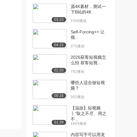
[12] 22-绝对路径
08:06
源4K素材，测试一
1561播放
下B站的4K
03:23
1569播放
[13] 23-相对路径-同级目
04:48
录
Self-Forcing++ 让
1066播放
视...
04:15
875播放
[14] 24-相对路径-下级目
04:57
录
2026获客短视频怎
1233播放
么拍 获客短视...
02:20
[15] 29-链接标签的href属
781播放
08:03
性
哪些人适合做短视
1513播放
频？
00:16
[16] 30-（了解）链接标签
03:54
902播放
的显示特点
【温故】短视频
995播放
丨“取之不尽、用之
不...
[17] 31-链接标签的target
05:52
01:39
1844播放
属性
1583播放
内容写手可以用龙