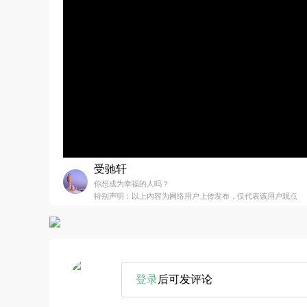
受驰轩
你想成为幸福的人吗？
特别声明：以上内容为网络用户上传发布，仅代表该用户观点
登录
后可发评论