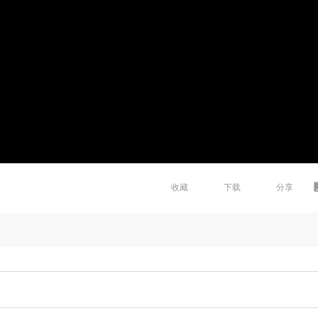
收藏
下载
分享