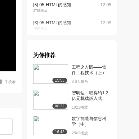
[5] 05-HTML的感知
12:09
2765播放
[6] 05-HTML的感知
12:09
1862播放
[7] 08-HTML的注释
05:51
1758播放
为你推荐
[8] 13-标题标签
09:46
1565播放
工程之方圆——软
件工程技术（上）
[9] 16-水平线标签
03:03
15:55
3.6万播放
手机看
1331播放
智明达：取得约1.2
[10] 18-图片标签的src属
06:01
亿元机载嵌入式...
性
00:22
1023播放
1769播放
数字制造与信息科
[11] 20-图片标签的title属
04:00
学（中）
性
16:43
1038播放
2503播放