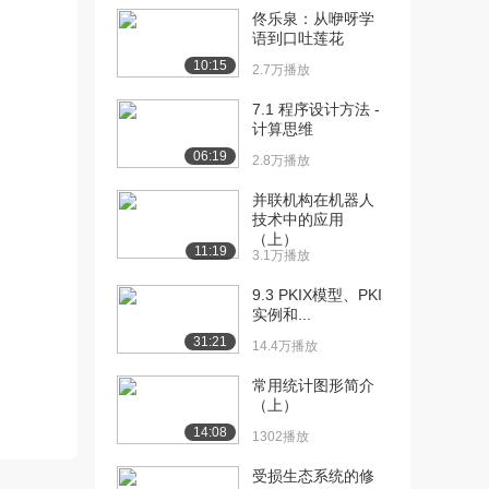
[12] 22-绝对路径
佟乐泉：从咿呀学
08:06
语到口吐莲花
1561播放
10:15
2.7万播放
[13] 23-相对路径-同级目
04:48
录
7.1 程序设计方法 -
1066播放
计算思维
06:19
2.8万播放
[14] 24-相对路径-下级目
04:57
录
并联机构在机器人
1233播放
技术中的应用
（上）
11:19
[15] 29-链接标签的href属
3.1万播放
08:03
性
9.3 PKIX模型、PKI
1513播放
实例和...
31:21
[16] 30-（了解）链接标签
03:54
14.4万播放
的显示特点
常用统计图形简介
995播放
（上）
[17] 31-链接标签的target
05:52
14:08
1302播放
属性
受损生态系统的修
1583播放