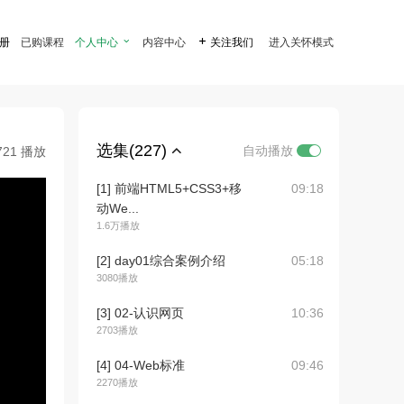
注册
已购课程
个人中心

内容中心

关注我们
进入关怀模式
选集(227)
自动播放
721 播放
[1] 前端HTML5+CSS3+移
09:18
动We...
1.6万播放
[2] day01综合案例介绍
05:18
3080播放
[3] 02-认识网页
10:36
2703播放
[4] 04-Web标准
09:46
2270播放