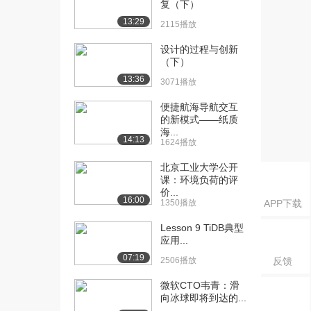
复（下）
[18] 33-（总结）HTML标
03:00
13:29
2115播放
签总结
967播放
设计的过程与创新
（下）
[19] day02综合案例介绍
04:25
13:36
3071播放
1361播放
便捷航海导航交互
[20] 02-列表的应用场景
03:05
的新模式——纸质
1332播放
海...
14:13
1624播放
[21] 03-无序列表
08:05
北京工业大学公开
1514播放
课：环境负荷的评
价...
[22] 05-自定义列表
08:21
16:00
1350播放
APP下载
807播放
Lesson 9 TiDB典型
[23] 10-表格的结构标签
06:30
应用...
1356播放
07:19
2506播放
反馈
[24] 11-合并单元格
12:32
微软CTO韦青：滑
765播放
向冰球即将到达的...