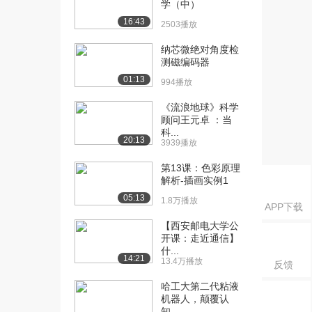
学（中）
课：TTL门电路...
2.1万播放
16:43
2503播放
[16] 哈尔滨工业大学公开
04:31
纳芯微绝对角度检
课：TTL门电路...
测磁编码器
9063播放
01:13
994播放
[17] 哈尔滨工业大学公开
09:21
《流浪地球》科学
课：集电极开路门
顾问王元卓 ：当
9432播放
科...
20:13
3939播放
[18] 哈尔滨工业大学公开
07:26
第13课：色彩原理
课：三态门
解析-插画实例1
1.0万播放
05:13
1.8万播放
APP下载
[19] 哈尔滨工业大学公开
16:49
【西安邮电大学公
课：CMOS门
开课：走近通信】
1.3万播放
什...
14:21
13.4万播放
反馈
[20] 哈尔滨工业大学公开
07:30
课：CMOS传输...
哈工大第二代粘液
7603播放
机器人，颠覆认
知，...