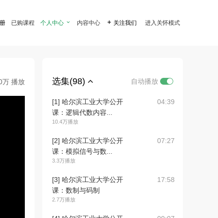
注册
已购课程
个人中心

内容中心

关注我们
进入关怀模式
选集(98)
自动播放
.0万 播放
[1] 哈尔滨工业大学公开
04:39
课：逻辑代数内容...
10.4万播放
[2] 哈尔滨工业大学公开
07:27
课：模拟信号与数...
3.3万播放
[3] 哈尔滨工业大学公开
17:58
课：数制与码制
2.7万播放