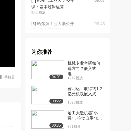
[4] 哈尔滨工业大学公开
09:07
课：基本逻辑运算
2.4万播放
[5] 哈尔滨工业大学公开
06:43
课：组合逻辑运算
2.1万播放
[6] 哈尔滨工业大学公开
10:52
为你推荐
课：逻辑运算规律
2.0万播放
机械专业考研如何
选方向？嵌入式
[7] 哈尔滨工业大学公开
08:30
电...
课：变量卡诺图
04:01
手机看
1217播放
2.0万播放
智明达：取得约1.2
[8] 哈尔滨工业大学公开
亿元机载嵌入式...
11:26
课：函数卡诺图
00:22
1023播放
1.6万播放
哈工大造机器“小
[9] 哈尔滨工业大学公开
14:43
强”，拖动自重40...
课：函数卡诺图化...
00:35
761播放
1.2万播放