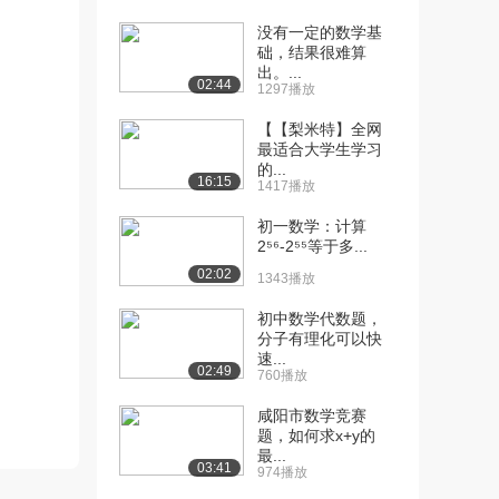
没有一定的数学基
[10] 哈尔滨工业大学公开
14:30
础，结果很难算
课：条件概率、乘...
出。...
4.4万播放
02:44
1297播放
[11] 哈尔滨工业大学公开
11:25
【【梨米特】全网
最适合大学生学习
课：全概率公式
的...
4.2万播放
16:15
1417播放
[12] 哈尔滨工业大学公开
10:02
初一数学：计算
课：贝叶斯公式
2⁵⁶-2⁵⁵等于多...
4.0万播放
02:02
1343播放
[13] 哈尔滨工业大学公开
10:25
初中数学代数题，
课：事件的独立性...
分子有理化可以快
3.5万播放
速...
02:49
760播放
[14] 哈尔滨工业大学公开
12:03
咸阳市数学竞赛
课：事件的独立性...
题，如何求x+y的
2.9万播放
最...
03:41
974播放
[15] 哈尔滨工业大学公开
07:53