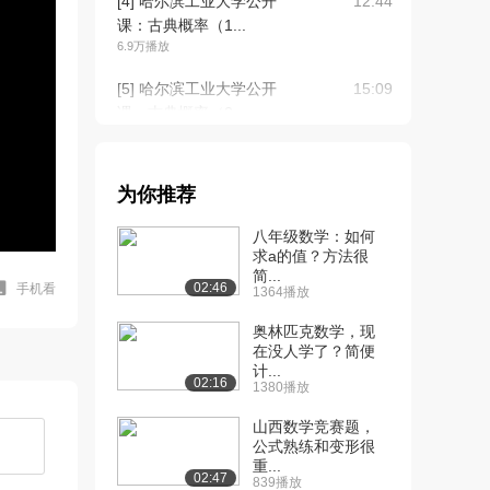
[4] 哈尔滨工业大学公开
12:44
课：古典概率（1...
6.9万播放
[5] 哈尔滨工业大学公开
15:09
课：古典概率（2...
5.4万播放
[6] 哈尔滨工业大学公开
06:57
为你推荐
课：几何概率
4.0万播放
八年级数学：如何
求a的值？方法很
[7] 哈尔滨工业大学公开
04:19
简...
课：统计概率
02:46
手机看
1364播放
3.8万播放
奥林匹克数学，现
[8] 哈尔滨工业大学公开
在没人学了？简便
06:15
计...
课：概率的公理化...
02:16
1380播放
3.8万播放
山西数学竞赛题，
[9] 哈尔滨工业大学公开
10:37
公式熟练和变形很
课：条件概率、乘...
重...
02:47
839播放
4.5万播放