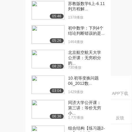
课：二项概率公式...
苏教版数学6上-6.11
3.5万播放
列方程解...
05:46
1378播放
[16] 哈尔滨工业大学公开
08:40
课：二项概率公式...
初中数学：下列4个
3.0万播放
结论判断错误的是...
05:26
1464播放
[17] 哈尔滨工业大学公开
04:34
课：随机变量的概...
北京航空航天大学
3.7万播放
公开课：无穷积分
的...
[18] 哈尔滨工业大学公开
11:30
08:20
730播放
课：离散型随机变...
10.初等变换问题
4.1万播放
06_2012数...
[19] 哈尔滨工业大学公开
10:55
03:04
1429播放
APP下载
课：离散型随机变...
3.5万播放
同济大学公开课：
第三讲：等价无穷
小...
[20] 哈尔滨工业大学公开
10:04
06:36
1.7万播放
反馈
课：随机变量的分...
3.7万播放
组合结构【练习题2-