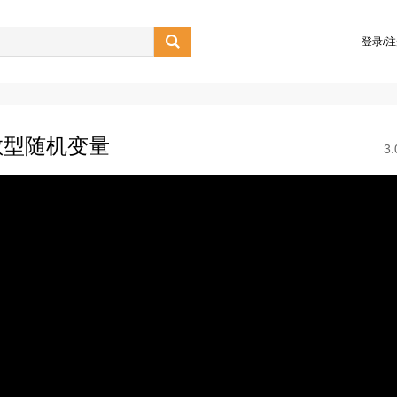

登录/
散型随机变量
3