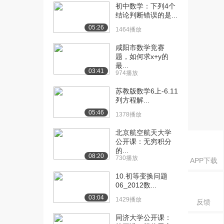
课：二项概率公式...
初中数学：下列4个
3.5万播放
结论判断错误的是...
05:26
1464播放
[16] 哈尔滨工业大学公开
08:40
课：二项概率公式...
咸阳市数学竞赛
3.0万播放
题，如何求x+y的
最...
03:41
[17] 哈尔滨工业大学公开
04:34
974播放
课：随机变量的概...
苏教版数学6上-6.11
3.7万播放
列方程解...
[18] 哈尔滨工业大学公开
11:30
05:46
1378播放
课：离散型随机变...
北京航空航天大学
4.1万播放
公开课：无穷积分
的...
[19] 哈尔滨工业大学公开
10:55
08:20
730播放
APP下载
课：离散型随机变...
3.5万播放
10.初等变换问题
06_2012数...
[20] 哈尔滨工业大学公开
10:04
03:04
1429播放
反馈
课：随机变量的分...
3.7万播放
同济大学公开课：