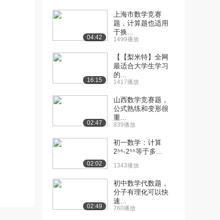
上海市数学竞赛
[10] 哈尔滨工业大学公开
14:30
题，计算题也适用
课：条件概率、乘...
于换...
4.4万播放
04:42
1499播放
[11] 哈尔滨工业大学公开
11:25
【【梨米特】全网
最适合大学生学习
课：全概率公式
的...
4.2万播放
16:15
1417播放
[12] 哈尔滨工业大学公开
10:02
山西数学竞赛题，
课：贝叶斯公式
公式熟练和变形很
4.0万播放
重...
02:47
839播放
[13] 哈尔滨工业大学公开
10:25
初一数学：计算
课：事件的独立性...
2⁵⁶-2⁵⁵等于多...
3.5万播放
02:02
1343播放
[14] 哈尔滨工业大学公开
12:03
初中数学代数题，
课：事件的独立性...
分子有理化可以快
2.9万播放
速...
02:49
760播放
[15] 哈尔滨工业大学公开
07:53