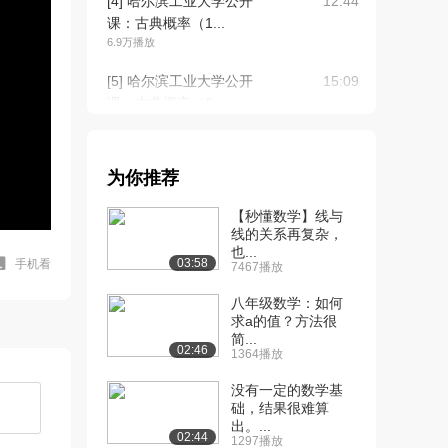
[4] 哈尔滨工业大学公开
12:44
课：古典概率（1...
6.9万播放
[5] 哈尔滨工业大学公开
15:09
课：古典概率（2...
5.4万播放
[6] 哈尔滨工业大学公开
06:57
为你推荐
课：几何概率
4.0万播放
【秒懂数学】线与
线的关系再复杂，
[7] 哈尔滨工业大学公开
04:19
也...
课：统计概率
03:58
手机看
7467播放
3.8万播放
八年级数学：如何
[8] 哈尔滨工业大学公开
求a的值？方法很
06:15
简...
课：概率的公理化...
02:46
1364播放
3.8万播放
没有一定的数学基
[9] 哈尔滨工业大学公开
10:37
础，结果很难算
课：条件概率、乘...
出。...
02:44
1297播放
4.5万播放