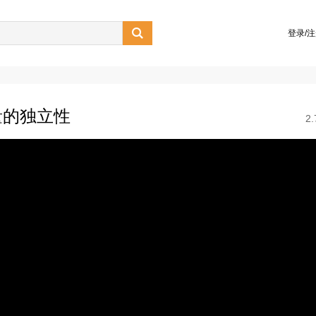

登录/
量的独立性
2