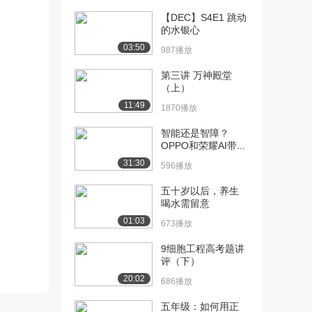
【DEC】S4E1 跳动
[10] 第10集《拒绝网络谣
00:35
的水银心
言 敢于担当发...
03:50
987播放
6.8万播放
第三讲 万神殿堂
[11] 第11集《男女平等 反
00:35
（上）
对就业歧视》
11:49
7.5万播放
1870播放
智能还是智障？
[12] 第12集《公民权利 人
00:35
OPPO和荣耀AI带...
人平等》
31:30
6.8万播放
596播放
[13] 第13集《公正执法 不
00:35
五十岁以后，养生
喝水需留意
分亲疏》
6.5万播放
01:03
673播放
[14] 第14集《法律力量大
00:35
9细胞工程高考题讲
维权得靠它》
评（下）
7.4万播放
20:02
686播放
[15] 第15集《善用法律 保
00:35
五年级：如何用正