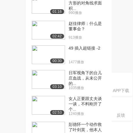
护自己》
方形的对角线求面
7.3万播放
积...
01:16
990播放
[16] 第16集《言论自由 不
00:35
赵佳律师：什么是
可违法》
董事会？
7.3万播放
02:42
913播放
[17] 第17集《公正严明 秉
00:35
49 插入超链接 -2
公执法》
7.1万播放
00:30
1477播放
[18] 第18集《法律面前，
00:35
日军视角下的台儿
人人平等》
庄血战，从未公开
7.7万播放
的...
03:10
1035播放
[19] 第19集《遵守法规，
00:35
APP下载
构建文明网络》
女人正要跟丈夫谈
7.3万播放
一谈，不料刚开了
个...
02:53
1240播放
[20] 第20集《不畏强权，
00:35
反馈
维护法律尊严》
彭德怀一个动作救
6.9万播放
了叶剑英，他本人