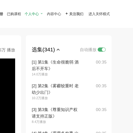
注册
已购课程
个人中心

内容中心

关注我们
进入关怀模式
选集(341)
自动播放
.6万 播放
[1] 第1集《生命很脆弱 酒
00:35
后不开车》
14.0万播放
[2] 第2集《雾霾较重时 老
00:35
幼少出门》
10.2万播放
[3] 第3集《尊重知识产权
00:35
请支持正版》
8.4万播放