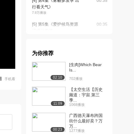
[4] 第4集《雾霾多发季 出
00:35
行看天气》
7.9万播放
[5] 第5集《爱护候鸟资源
00:35
捕猎候鸟违...
7.1万播放
[6] 第6集《遵守安全法规
00:35
为你推荐
不带烟花爆竹...
6.8万播放
[生肉]Which Bear
Is...
[7] 第7集《尊重知识产
00:35
02:10
权，大家远离盗版...
702播放
手机看
7.3万播放
【太空生活【历史
频道：宇宙.第三
[8] 第8集《尊重知识产权
00:35
季...
请勿经营盗版...
11:09
1068播放
7.0万播放
广西德天瀑布跨国
[9] 第9集《雾霾不用怕，
00:35
街什么最好卖？万
万...
室内防霾讲方法...
00:23
1277播放
6.8万播放