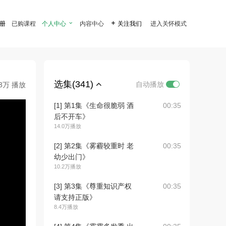
注册
已购课程
个人中心

内容中心

关注我们
进入关怀模式
选集(341)
自动播放
.3万 播放
[1] 第1集《生命很脆弱 酒
00:35
后不开车》
14.0万播放
[2] 第2集《雾霾较重时 老
00:35
幼少出门》
10.2万播放
[3] 第3集《尊重知识产权
00:35
请支持正版》
8.4万播放