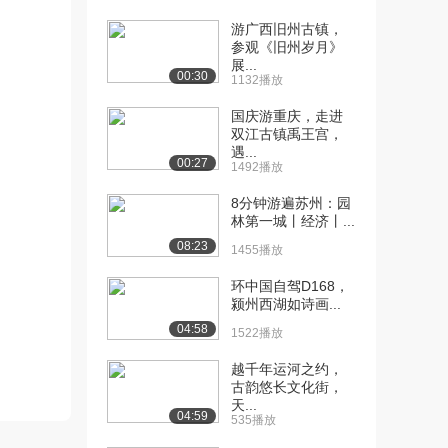
游广西旧州古镇，
[10] 第10集《拒绝网络谣
00:35
参观《旧州岁月》
言 敢于担当发...
展...
6.8万播放
00:30
1132播放
[11] 第11集《男女平等 反
00:35
国庆游重庆，走进
双江古镇禹王宫，
对就业歧视》
遇...
7.5万播放
00:27
1492播放
[12] 第12集《公民权利 人
00:35
8分钟游遍苏州：园
人平等》
林第一城丨经济丨...
6.8万播放
08:23
1455播放
[13] 第13集《公正执法 不
00:35
环中国自驾D168，
分亲疏》
颍州西湖如诗画...
6.5万播放
04:58
1522播放
[14] 第14集《法律力量大
00:35
越千年运河之约，
维权得靠它》
古韵悠长文化街，
7.4万播放
天...
04:59
535播放
[15] 第15集《善用法律 保
00:35