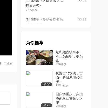
[4] 第4集《雾霾多发季 出
00:35
行看天气》
7.9万播放
[5] 第5集《爱护候鸟资源
00:35
捕猎候鸟违...
7.1万播放
[6] 第6集《遵守安全法规
00:35
为你推荐
不带烟花爆竹...
6.8万播放
逛和顺古镇早市，
不止为拍照，更为
[7] 第7集《尊重知识产
00:35
这...
权，大家远离盗版...
02:42
手机看
636播放
7.3万播放
夜游古北水镇，古
[8] 第8集《尊重知识产权
街小巷旧屋现代灯
00:35
光...
请勿经营盗版...
00:40
1398播放
7.0万播放
国庆游重庆，实拍
[9] 第9集《雾霾不用怕，
00:35
潼南双江古镇，汉
室内防霾讲方法...
服...
00:21
939播放
6.8万播放