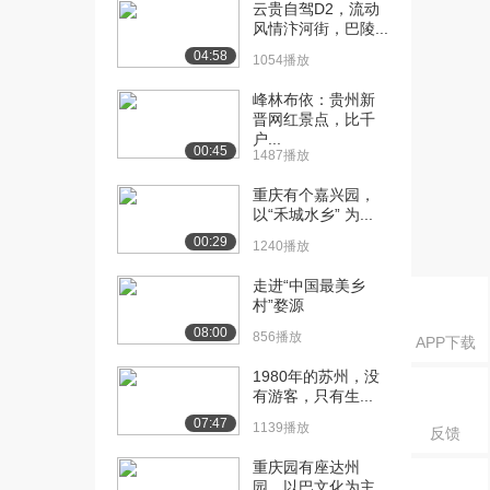
护自己》
云贵自驾D2，流动
风情汴河街，巴陵...
7.3万播放
04:58
1054播放
[16] 第16集《言论自由 不
00:35
可违法》
峰林布依：贵州新
7.3万播放
晋网红景点，比千
户...
00:45
1487播放
[17] 第17集《公正严明 秉
00:35
公执法》
重庆有个嘉兴园，
7.1万播放
以“禾城水乡” 为...
00:29
[18] 第18集《法律面前，
00:35
1240播放
人人平等》
走进“中国最美乡
7.7万播放
村”婺源
08:00
[19] 第19集《遵守法规，
00:35
856播放
APP下载
构建文明网络》
1980年的苏州，没
7.3万播放
有游客，只有生...
[20] 第20集《不畏强权，
00:35
07:47
1139播放
反馈
维护法律尊严》
重庆园有座达州
6.9万播放
园，以巴文化为主