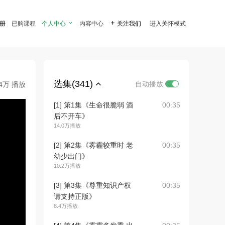
注册
已购课程
个人中心

内容中心

关注我们
进入关怀模式
选集(341)
自动播放
.4万 播放
[1] 第1集《生命很脆弱 酒
00:35
后不开车》
14.0万播放
[2] 第2集《雾霾较重时 老
00:35
幼少出门》
10.2万播放
[3] 第3集《尊重知识产权
00:35
请支持正版》
8.4万播放