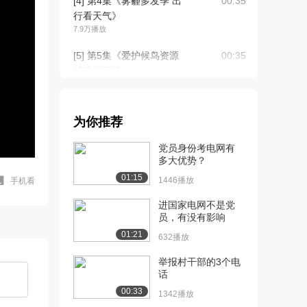
[4] 第4集《雾霾多发季 出
00:35
行看天气》
7.9万播放
[5] 第5集《爱护候鸟资源
00:35
捕猎候鸟违...
7.1万播放
[6] 第6集《遵守安全法规
00:35
为你推荐
不带烟花爆竹...
6.8万播放
党员身份考电网有
多大优势？
[7] 第7集《尊重知识产
00:35
01:15
权，大家远离盗版...
1446播放
手机看
7.3万播放
进国家电网不是党
员，有没有影响
[8] 第8集《尊重知识产权
00:35
01:21
请勿经营盗版...
632播放
7.0万播放
举报村干部的3个电
话
[9] 第9集《雾霾不用怕，
00:35
室内防霾讲方法...
00:33
1342播放
6.8万播放