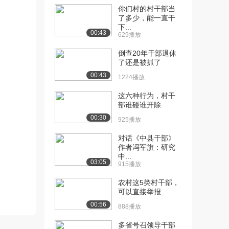
你们村的村干部当
[10] 第10集《拒绝网络谣
00:35
了多少，能一直干
下...
言 敢于担当发...
00:43
629播放
6.8万播放
倒查20年干部退休
[11] 第11集《男女平等 反
00:35
了还是被抓了
对就业歧视》
00:43
1224播放
7.5万播放
这六种行为，村干
[12] 第12集《公民权利 人
00:35
部谁碰谁开除
人平等》
00:30
925播放
6.8万播放
对话《中县干部》
[13] 第13集《公正执法 不
00:35
作者冯军旗：研究
分亲疏》
中...
6.5万播放
03:05
915播放
[14] 第14集《法律力量大
00:35
农村这5类村干部，
维权得靠它》
可以直接举报
7.4万播放
00:56
888播放
[15] 第15集《善用法律 保
00:35
多省号召领导干部