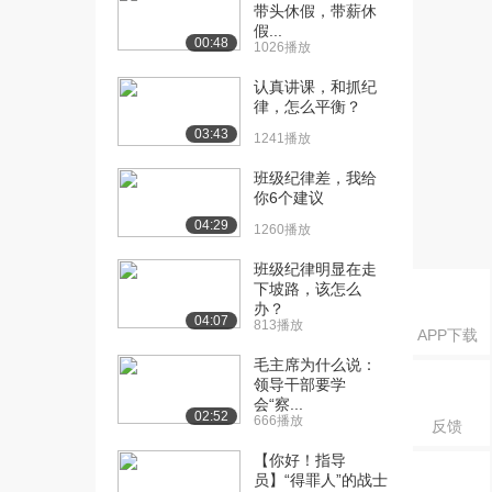
护自己》
带头休假，带薪休
7.3万播放
假...
00:48
1026播放
[16] 第16集《言论自由 不
00:35
认真讲课，和抓纪
可违法》
律，怎么平衡？
7.3万播放
03:43
1241播放
[17] 第17集《公正严明 秉
00:35
班级纪律差，我给
公执法》
你6个建议
7.1万播放
04:29
1260播放
[18] 第18集《法律面前，
00:35
班级纪律明显在走
人人平等》
下坡路，该怎么
7.7万播放
办？
04:07
813播放
[19] 第19集《遵守法规，
00:35
APP下载
构建文明网络》
毛主席为什么说：
7.3万播放
领导干部要学
会“察...
02:52
666播放
[20] 第20集《不畏强权，
00:35
反馈
维护法律尊严》
【你好！指导
6.9万播放
员】“得罪人”的战士