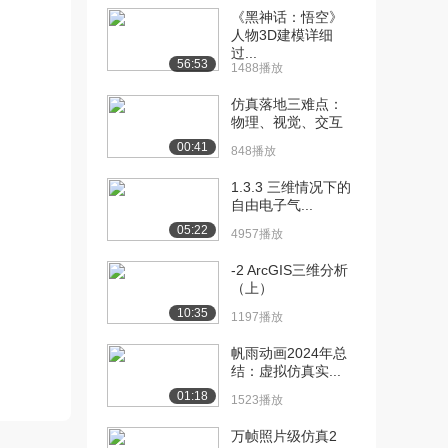
《黑神话：悟空》
[11] 07浮点运算与数字运
11:54
人物3D建模详细
算的误差（上）
过...
56:53
1593播放
1488播放
仿真落地三难点：
[12] 07浮点运算与数字运
12:01
物理、视觉、交互
算的误差（下）
00:41
613播放
848播放
[13] 08编程（上）
09:52
1.3.3 三维情况下的
自由电子气...
3252播放
05:22
4957播放
[14] 08编程（下）
09:56
1068播放
-2 ArcGIS三维分析
（上）
[15] 09流程控制（上）
12:26
10:35
1197播放
1122播放
帆雨动画2024年总
[16] 09流程控制（下）
12:29
结：虚拟仿真实...
1384播放
01:18
1523播放
[17] 10 作图
07:38
万帧照片级仿真2
1882播放