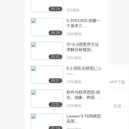
[18] 11 画二维图（上）
07:32
00:19
951播放
1620播放
5.SV01V03-创建一
[19] 11 画二维图（下）
07:35
个基本三...
1380播放
06:39
1688播放
[20] 12 画三维图（上）
09:42
37-6-3用贯序方法
1206播放
求解目标规划...
02:42
[21] 12 画三维图（下）
09:43
1351播放
1374播放
8.2 排队论模型(二)-
----...
[22] 13 双缝干涉与
06:57
09:57
Logistic模...
2240播放
APP下载
814播放
软件与程序思想-组
合、抽象、构造、...
[23] 13 双缝干涉与
07:04
Logistic模...
12:51
4300播放
反馈
765播放
Lesson 9 TiDB典型
[24] 14 图形句柄与动画
07:25
应用...
（上）
07:19