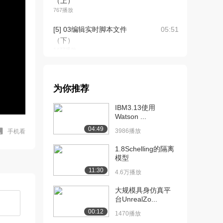
（上）
767播放
[5] 03编辑实时脚本文件
05:51
（下）
1477播放
[6] 04矩阵及其运算（上）
11:23
2118播放
为你推荐
[7] 04矩阵及其运算（下）
11:27
IBM3.13使用
1002播放
Watson ...
[8] 05列阵、数据网格、基
09:20
04:49
3986播放
手机看
元列阵及结构...
1060播放
1.8Schelling的隔离
模型
[9] 05列阵、数据网格、基
09:28
11:30
4.6万播放
元列阵及结构...
1441播放
大规模具身仿真平
台UnrealZo...
[10] 06数据存储与显示
09:09
00:12
1470播放
1495播放