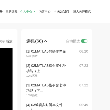
注册
已购课程
个人中心

内容中心

关注我们
进入关怀模式
选集(68)
自动播放
969 播放
[1] 01MATLAB的操作界面
06:20
5738播放
[2] 02MATLAB指令窗七种
07:23
功能（上...
1962播放
[3] 02MATLAB指令窗七种
07:22
功能（下...
1592播放
[4] 03编辑实时脚本文件
05:49