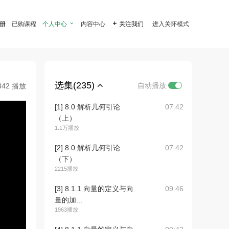
注册
已购课程
个人中心

内容中心

关注我们
进入关怀模式
选集(235)
自动播放
842 播放
[1] 8.0 解析几何引论
07:42
（上）
1.1万播放
[2] 8.0 解析几何引论
07:42
（下）
2215播放
[3] 8.1.1 向量的定义与向
09:46
量的加...
1963播放