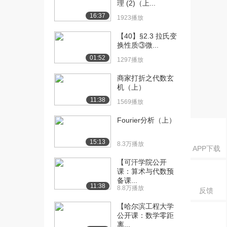
理 (2)（上...
和坐标...
1318播放
16:37
1923播放
[16] 8.1.6 其它常用坐标系
10:20
【40】§2.3 拉氏变
和坐标...
换性质③微...
986播放
01:52
1297播放
[17] 8.1.6 其它常用坐标系
10:12
商家打折之代数玄
和坐标...
机（上）
1523播放
11:38
1569播放
[18] 8.2.1 平面方程（上）
12:36
Fourier分析（上）
1158播放
15:13
[19] 8.2.1 平面方程（中）
12:39
8.3万播放
APP下载
1291播放
【可汗学院公开
课：算术与代数预
[20] 8.2.1 平面方程（下）
12:32
备课...
1248播放
11:38
8.8万播放
反馈
[21] 8.2.2 直线方程（上）
12:42
【哈尔滨工程大学
1665播放
公开课：数学零距
离...