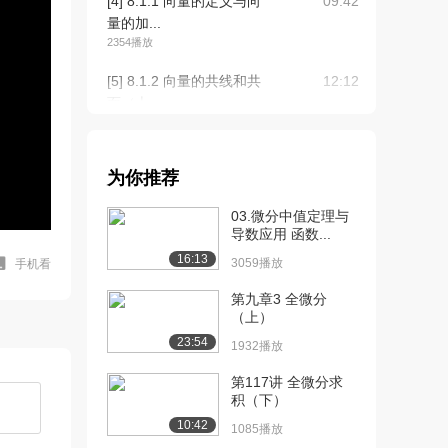
[4] 8.1.1 向量的定义与向
09:42
量的加...
2354播放
[5] 8.1.2 向量的共线和共
12:12
面（上...
1986播放
[6] 8.1.2 向量的共线和共
12:09
为你推荐
面（下...
1300播放
03.微分中值定理与
导数应用 函数...
[7] 8.1.3 向量的点乘和叉
16:59
16:13
乘（上...
3059播放
手机看
2107播放
第九章3 全微分
（上）
[8] 8.1.3 向量的点乘和叉
16:59
23:54
乘（中...
1932播放
1574播放
第117讲 全微分求
积（下）
[9] 8.1.3 向量的点乘和叉
17:01
乘（下...
10:42
1085播放
1650播放