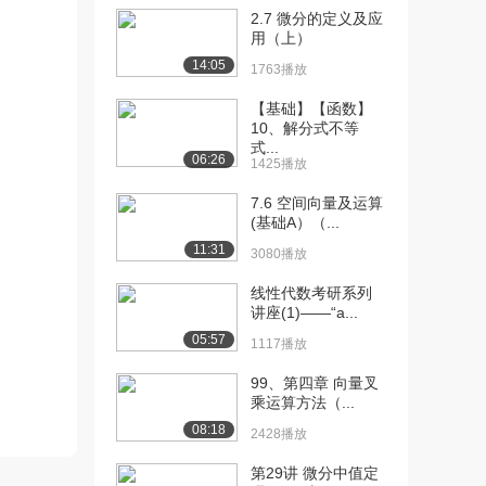
2.7 微分的定义及应
[10] 8.1.4 向量的坐标表示
15:39
用（上）
（上）
14:05
1763播放
1212播放
【基础】【函数】
[11] 8.1.4 向量的坐标表示
15:40
10、解分式不等
（中）
式...
06:26
1425播放
938播放
7.6 空间向量及运算
[12] 8.1.4 向量的坐标表示
15:40
(基础A）（...
（下）
11:31
3080播放
1396播放
线性代数考研系列
[13] 8.1.5 空间坐标系
14:40
讲座(1)——“a...
（上）
05:57
1794播放
1117播放
[14] 8.1.5 空间坐标系
99、第四章 向量叉
14:42
乘运算方法（...
（下）
984播放
08:18
2428播放
[15] 8.1.6 其它常用坐标系
10:18
第29讲 微分中值定