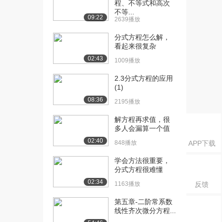
程、不等式和高次
和坐标...
不等...
1318播放
09:22
2639播放
[16] 8.1.6 其它常用坐标系
10:20
分式方程怎么解，
和坐标...
看起来很复杂
986播放
02:43
1009播放
[17] 8.1.6 其它常用坐标系
10:12
2.3分式方程的应用
和坐标...
(1)
1523播放
08:36
2195播放
[18] 8.2.1 平面方程（上）
12:36
解方程再求值，很
1158播放
多人会漏算一个值
[19] 8.2.1 平面方程（中）
12:39
02:40
848播放
APP下载
1291播放
学会方法很重要，
[20] 8.2.1 平面方程（下）
12:32
分式方程很难懂
1248播放
02:34
1163播放
反馈
[21] 8.2.2 直线方程（上）
12:42
第五章-二阶常系数
1665播放
线性齐次微分方程...