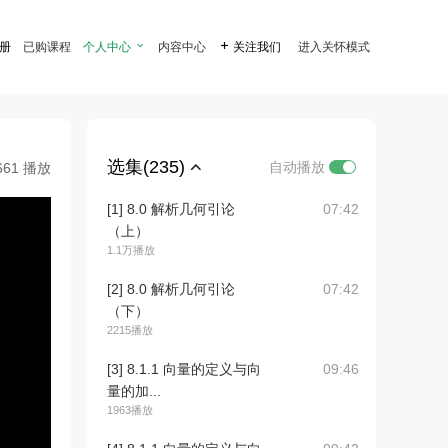
注册
已购课程
个人中心

内容中心

关注我们
进入关怀模式
选集(235)
自动播放
661 播放
[1] 8.0 解析几何引论
07:42
（上）
1.1万播放
[2] 8.0 解析几何引论
07:42
（下）
2215播放
[3] 8.1.1 向量的定义与向
09:46
量的加...
1963播放