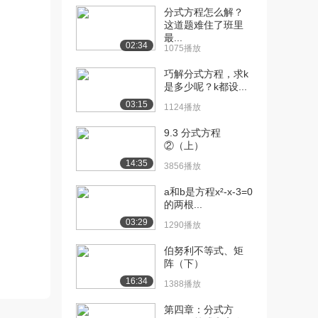
分式方程怎么解？
[10] 8.1.4 向量的坐标表示
15:39
这道题难住了班里
最...
（上）
02:34
1075播放
1212播放
巧解分式方程，求k
[11] 8.1.4 向量的坐标表示
15:40
是多少呢？k都设...
（中）
03:15
1124播放
938播放
9.3 分式方程
[12] 8.1.4 向量的坐标表示
15:40
②（上）
（下）
14:35
3856播放
1396播放
a和b是方程x²-x-3=0
[13] 8.1.5 空间坐标系
14:40
的两根...
（上）
03:29
1794播放
1290播放
[14] 8.1.5 空间坐标系
伯努利不等式、矩
14:42
阵（下）
（下）
984播放
16:34
1388播放
[15] 8.1.6 其它常用坐标系
10:18
第四章：分式方