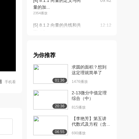
[4] 8.1.1 向量的定义与向
09:42
量的加...
2354播放
[5] 8.1.2 向量的共线和共
12:12
面（上...
1986播放
[6] 8.1.2 向量的共线和共
12:09
为你推荐
面（下...
1300播放
求圆的面积？想到
这定理就简单了
[7] 8.1.3 向量的点乘和叉
16:59
01:36
乘（上...
1476播放
手机看
2107播放
2-13微分中值定理
综合（中）
[8] 8.1.3 向量的点乘和叉
16:59
20:36
乘（中...
815播放
1574播放
【李艳芳】第五讲
代数式及方程（含...
[9] 8.1.3 向量的点乘和叉
17:01
乘（下...
06:55
690播放
1650播放