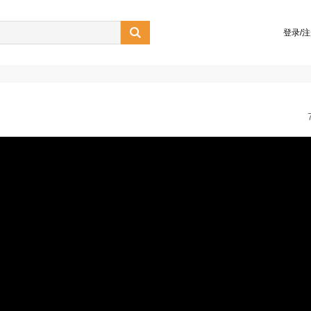

登录/