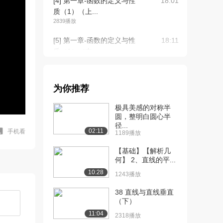
[4] 第一章-函数的定义与性
18:01
质（1）（上...
2839播放
[5] 第一章-函数的定义与性
18:11
质（1）（中...
1285播放
[6] 第一章-函数的定义与性
18:00
为你推荐
质（1）（下...
1854播放
极具美感的对称半
圆，整明白圆心半
[7] 第一章-函数的定义与性
16:48
径...
质（2）（上...
02:11
手机看
1189播放
1199播放
【基础】【解析几
[8] 第一章-函数的定义与性
何】 2、直线的平...
16:57
质（2）（中...
10:28
1243播放
910播放
38 直线与直线垂直
[9] 第一章-函数的定义与性
16:41
（下）
质（2）（下...
11:04
2318播放
1736播放