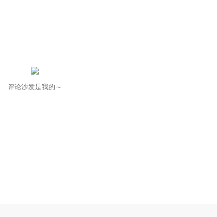
评论沙发是我的～