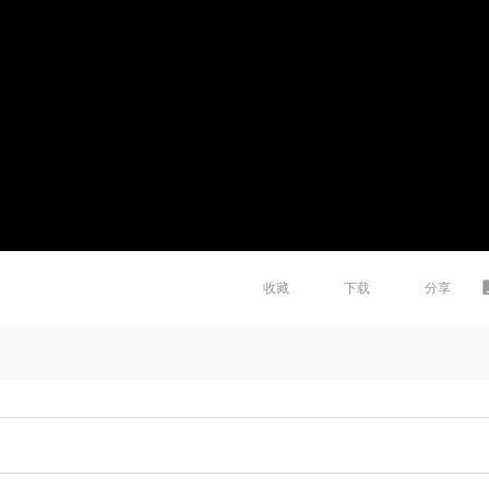
收藏
下载
分享