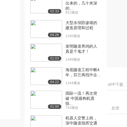
出来的，几十米深
的...
02:33
822播放
大型水坝防渗墙的
建造原理和过程
04:26
1240播放
发明隧道养鸡的人
真是个鬼才！
01:03
1489播放
海底隧道工程中断4
年，芬兰再找中企...
04:22
1344播放
APP下载
国际一流！再次突
破 中国盾构机震
惊...
01:00
743播放
反馈
机器人交警上岗，
深中隧道指挥交通