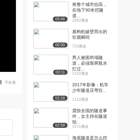
将整个城市抬高，
在地下90米挖隧
道...
05:46
1042播放
盾构机破壁而出的
壮观瞬间
00:30
733播放
男人被困坍塌隧
道，必须靠两瓶水
扛过...
03:11
1332播放
手机看
2017年影像：机车
少年隧道压弯狂...
02:16
1112播放
震惊全国的隧道事
件，女主持在隧道
拍...
02:58
1571播放
海底隧道是怎么挖