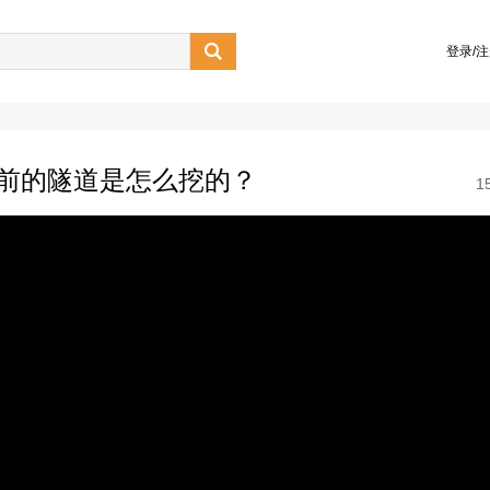

登录/
年前的隧道是怎么挖的？
1