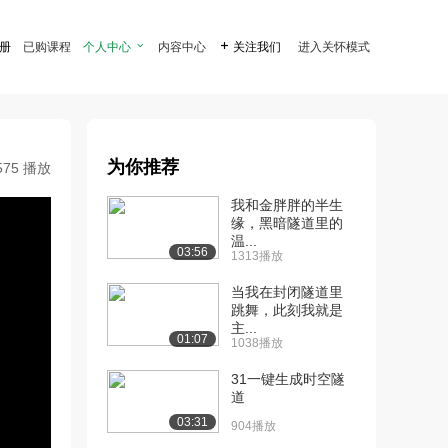
注册
已购课程
个人中心

内容中心

关注我们
进入关怀模式
为你推荐
575 播放
我和金胖胖的半生
缘，黑暗隧道里的
温...
03:56
1313播放
当我在封闭隧道里
跳舞，此刻我就是
主...
01:07
1038播放
31一键生成时空隧
道
03:31
904播放