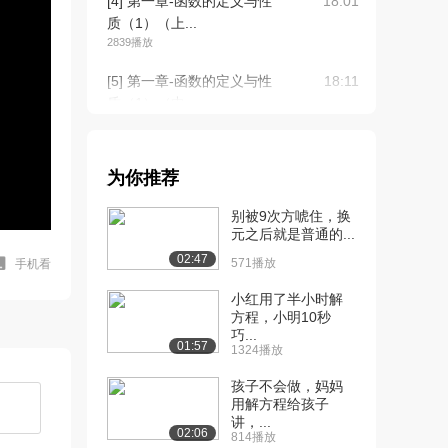
[4] 第一章-函数的定义与性
18:01
质（1）（上...
2839播放
[5] 第一章-函数的定义与性
18:11
质（1）（中...
1285播放
[6] 第一章-函数的定义与性
18:00
为你推荐
质（1）（下...
1854播放
别被9次方唬住，换
元之后就是普通的...
[7] 第一章-函数的定义与性
16:48
02:47
质（2）（上...
571播放
手机看
1199播放
小红用了半小时解
方程，小明10秒
[8] 第一章-函数的定义与性
16:57
巧...
质（2）（中...
01:57
1324播放
910播放
孩子不会做，妈妈
[9] 第一章-函数的定义与性
16:41
用解方程给孩子
讲，...
质（2）（下...
02:06
814播放
1736播放