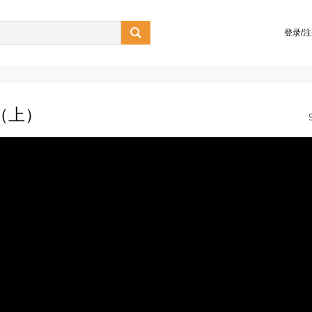

登录/
（上）