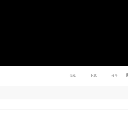
收藏
下载
分享