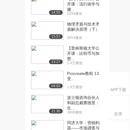
3.05 协议差矩...
开课：流行病学与
1182播放
健...
14:55
2094播放
[16] 千锋物联网教程：
09:40
物理矛盾与技术矛
3.05 协议差矩...
盾解决原理（下）
1527播放
15:57
2654播放
[17] 千锋物联网教程：
07:22
【普林斯顿大学公
3.06 协方差矩...
开课：比特币与加
1144播放
密...
23:27
1.4万播放
[18] 千锋物联网教程：
07:27
3.06 协方差矩...
Procreate教程 13.
1434播放
变...
04:02
1.9万播放
[19] 千锋物联网教程：3.7
11:08
APP下载
特征值与特...
波士顿咨询合伙人
915播放
和副总裁窦德景：
生...
21:30
[20] 千锋物联网教程：3.7
11:12
3606播放
反馈
特征值与特...
同济大学：营销利
1511播放
器——市场调查与