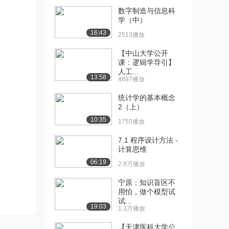
数字制造与信息科
[10] 千锋物联网教程：
07:34
学（中）
3.01 open...
16:43
2513播放
1105播放
【中山大学公开
[11] 千锋物联网教程：
待播放
课：逻辑学导引】
3.02 锐化滤波...
人工...
13:58
1227播放
4897播放
统计学的基本概念
[12] 千锋物联网教程：
04:28
2（上）
3.03 图像混合...
10:35
1458播放
1755播放
[13] 千锋物联网教程：
07:41
7.1 程序设计方法 -
计算思维
3.04 n维数据...
1747播放
06:19
2.8万播放
[14] 千锋物联网教程：
07:40
宁原：知识盲区不
3.04 n维数据...
用怕，做个模型试
试...
1045播放
19:03
1.3万播放
[15] 千锋物联网教程：
09:36
【天津医科大学公