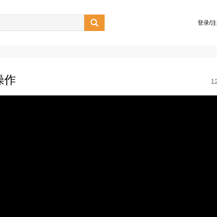

登录/
操作
1