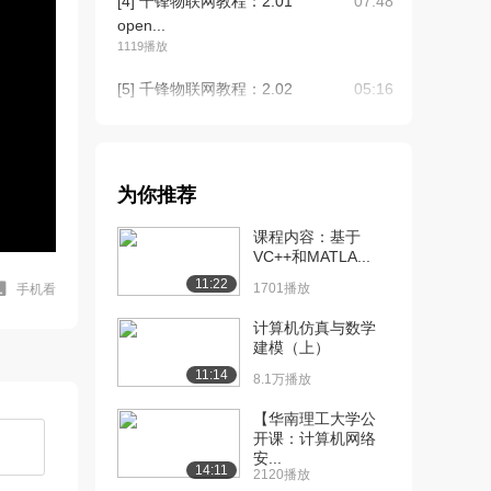
[4] 千锋物联网教程：2.01
07:48
open...
1119播放
[5] 千锋物联网教程：2.02
05:16
open...
835播放
[6] 千锋物联网教程：2.02
05:17
为你推荐
open...
1252播放
课程内容：基于
VC++和MATLA...
[7] 千锋物联网教程：2.03
06:51
11:22
编译安装...
1701播放
手机看
1352播放
计算机仿真与数学
建模（上）
[8] 千锋物联网教程：2.04
06:57
11:14
open...
8.1万播放
844播放
【华南理工大学公
开课：计算机网络
[9] 千锋物联网教程：3.01
07:34
安...
open...
14:11
2120播放
1464播放