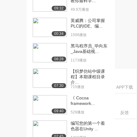
教你最科学...
3.05 协议差矩...
09:32
1182播放
49.9万播放
[16] 千锋物联网教程：
09:40
英威腾：公司掌握
PLC的IDE、编...
3.05 协议差矩...
1527播放
00:34
1506播放
[17] 千锋物联网教程：
07:22
黑马程序员_毕向东
3.06 协方差矩...
_Java基础视...
1144播放
08:28
1173播放
[18] 千锋物联网教程：
07:27
【织梦仿站中级课
3.06 协方差矩...
程】本期课程目录
1434播放
介...
07:30
715播放
APP下载
[19] 千锋物联网教程：3.7
11:08
《 Cocoa
特征值与特...
framework...
915播放
09:40
529播放
反馈
[20] 千锋物联网教程：3.7
11:12
编写您的第一个着
特征值与特...
色器在Unity ...
1511播放
02:45