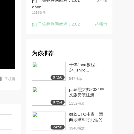
[4] 千锋物联网教程：2.01
07:48
open...
1119播放
[5] 千锋物联网教程：2.02
待播放
open...
835播放
[6] 千锋物联网教程：2.02
05:17
为你推荐
open...
1252播放
千锋Java教程：
24_shiro...
[7] 千锋物联网教程：2.03
06:51
07:56
编译安装...
547播放
手机看
1352播放
ps证照大师2024中
文版安装注册...
[8] 千锋物联网教程：2.04
06:57
07:54
open...
1152播放
844播放
微软CTO韦青：滑
向冰球即将到达的...
[9] 千锋物联网教程：3.01
07:34
open...
24:58
3940播放
1464播放