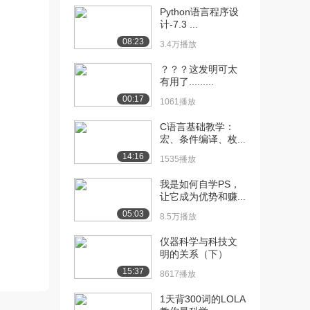
Python语言程序设
[10] 千锋物联网教程：
07:34
计-7.3 ...
3.01 open...
08:23
3.4万播放
1105播放
？？？这发明可太
[11] 千锋物联网教程：
07:32
有用了.........
3.02 锐化滤波...
00:17
1061播放
1227播放
C语言基础教学：
[12] 千锋物联网教程：
04:28
宏、条件编译、枚...
3.03 图像混合...
14:16
1535播放
1458播放
我是如何自学PS，
[13] 千锋物联网教程：
07:41
让它成为优势和赚...
3.04 n维数据...
05:03
8.5万播放
1747播放
仪器科学与科技文
[14] 千锋物联网教程：
07:40
明的关系（下）
3.04 n维数据...
15:37
1045播放
8617播放
1天背300词的LOLA
[15] 千锋物联网教程：
09:36