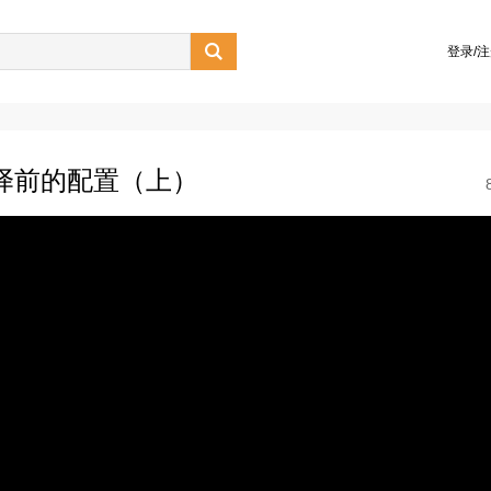

登录/
v编译前的配置（上）