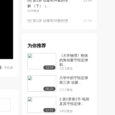
[4] 第1讲 动量和冲量的理
13:48
解 （下）（...
6248播放
[5] 第1讲 动量和冲量的理
13:58
解 （下）（...
2079播放
[6] 第1讲 动量和冲量的理
13:58
为你推荐
解 （下）（...
2190播放
《大学物理》刚体
的角动量守恒定律
[7] 第2讲 动量定理（上）
18:05
和...
（上）
33:04
手机看
1011播放
5292播放
力学中的守恒定律
[8] 第2讲 动量定理（上）
第三讲 动量...
18:19
（中）
06:25
1717播放
2250播放
2.第1章第1节·电荷
[9] 第2讲 动量定理（上）
18:18
及其守恒定律...
（下）
12:22
2402播放
1255播放