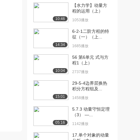
【水力学】动量方
[10] 第2讲 动量定理
13:42
程的运用（上）
（下）（上）
10:46
1053播放
4075播放
6-2-1二阶方程的特
[11] 第2讲 动量定理
待播放
征（一）（上...
（下）（下）
14:34
1685播放
1389播放
56 第6单元 式与方
[12] 第3讲 动量守恒定律
17:29
程1（上）
分析（上）（上...
10:04
2737播放
5154播放
29-5-4边界层换热
[13] 第3讲 动量守恒定律
17:32
积分方程组及...
分析（上）（中...
15:01
1458播放
1703播放
5.7.3 动量守恒定理
[14] 第3讲 动量守恒定律
17:33
（3） —...
分析（上）（下...
05:16
957播放
1142播放
17.单个对象的动量
[15] 第3讲 动量守恒定律
14:35