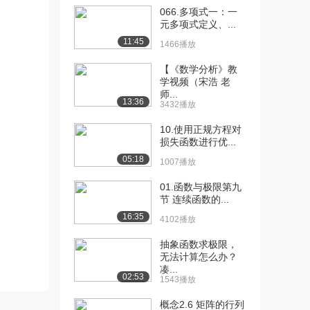
[11] 010 3-4 抽样理论
05:10
066.多项式一：一
1460播放
元多项式定义、...
11:45
[12] 011 3-5 编码实现
06:48
1466播放
（上）
【《数学分析》教
1752播放
学视频（宋浩 老
师...
[13] 011 3-5 编码实现
06:46
13:36
3432播放
（下）
962播放
10.使用正规方程对
损失函数进行优...
[14] 012 3-6 数据分类
02:40
05:18
1007播放
1064播放
01.函数与极限第九
[15] 013 3-7 异常值分析
03:41
节 连续函数的...
842播放
16:35
4102播放
[16] 014 3-8 对比分析
05:41
抽象函数求极限，
1024播放
无法计算怎么办？
凑...
[17] 015 3-9 结构分析
01:40
02:53
1543播放
1395播放
概念2.6 矩阵的行列