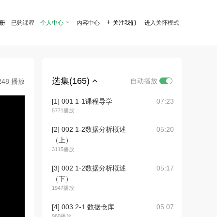
注册
已购课程
个人中心

内容中心

关注我们
进入关怀模式
选集(165)
自动播放
248 播放
[1] 001 1-1课程导学
07:23
5771播放
[2] 002 1-2数据分析概述
05:20
（上）
3115播放
[3] 002 1-2数据分析概述
05:17
（下）
1947播放
[4] 003 2-1 数据仓库
05:07
960播放