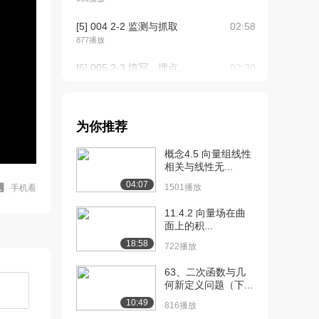
[5] 004 2-2 监测与抓取
02:58
877播放
[6] 005 2-3 填写、埋点、
02:30
日志、...
990播放
[7] 006 2-4 数据学习网站
07:47
为你推荐
1033播放
概念4.5 向量组线性
[8] 007 3-1 数据案例介绍
04:36
相关与线性无...
906播放
04:07
1501播放
手机看
[9] 008 3-2 集中趋势,离中
06:05
11.4.2 向量场在曲
趋势
面上的积...
1565播放
18:58
722播放
[10] 009 3-3 数据分布--偏
04:06
63、二次函数与几
态与...
何新定义问题（下...
1179播放
10:49
816播放