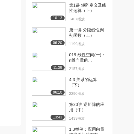
阵（上）
第1讲 矩阵定义及线
性运算（上）
1085播放
10:13
1407播放
[13] 7.初等变换与初等矩
09:04
阵（下）
第一讲 分段线性判
1362播放
别函数（上）
06:20
1199播放
[14] 8初等变换求逆矩阵
06:36
（上）
019.线性空间(一)：
1286播放
n维向量的...
11:39
2157播放
[15] 8初等变换求逆矩阵
06:38
（下）
4.3 关系的运算
1081播放
（下）
06:10
2290播放
[16] 9.矩阵的秩（上）
06:37
731播放
第23讲 逆矩阵的应
用（中）
[17] 9.矩阵的秩（下）
06:43
13:43
1556播放
1433播放
[18] 10.求矩阵的秩（上）
09:19
1.3举例：应用向量