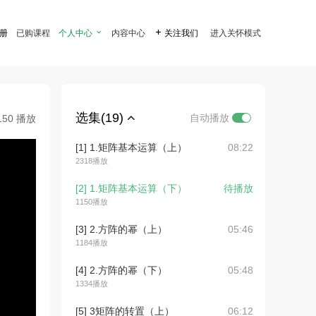
注册
已购课程
个人中心

内容中心

关注我们
进入关怀模式
选集(19)
自动播放
150 播放
[1] 1.矩阵基本运算（上）
08:22
2318播放
[2] 1.矩阵基本运算（下）
待播放
1150播放
[3] 2.方阵的幂（上）
05:46
1184播放
[4] 2.方阵的幂（下）
05:48
1334播放
[5] 3矩阵的转置（上）
06:12