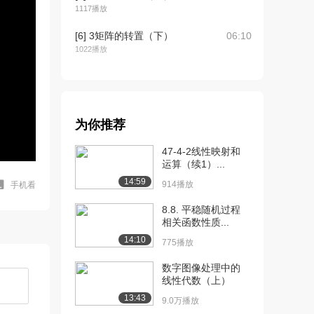
1117播放
[6] 3矩阵的转置（下）
06:10
1022播放
[7] 4.方阵的行列式
05:48
994播放
[8] 5.伴随矩阵（上）
07:24
为你推荐
811播放
47-4-2线性映射和
[9] 5.伴随矩阵（下）
07:24
运算（续1）...
1009播放
14:59
914播放
手机看
[10] 【高数帮】《线性代
10:32
8.8. 平稳随机过程
数》《线代》系列...
相关函数性质...
1250播放
14:10
775播放
[11] 【高数帮】《线性代
10:31
数字图像处理中的
数》《线代》系列...
线性代数（上）
1525播放
13:43
9.0万播放
[12] 7.初等变换与初等矩
09:07