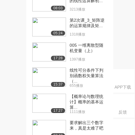
的线性运算解初...
794播放
08:03
3213播放
[19] 10.求矩阵的秩（下）
09:16
1060播放
第2次课_3_矩阵逆
的运算规律及矩...
05:24
1318播放
005 一维离散型随
机变量（上）
17:28
1397播放
线性可分条件下判
别函数权矢量算法
（...
15:37
655播放
APP下载
【概率论与数理统
计】概率的基本运
算...
17:27
1111播放
反馈
要求解出三个数字
来，真是太难了吧