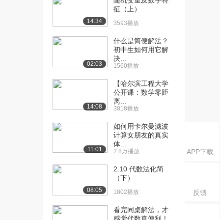
随机变量及数字特
性代数（下）
征（上）
6957播放
14:34
3593播放
什么是简便解法？
初中生如何用它解
决...
02:03
1560播放
【哈尔滨工程大学
公开课：数学零距
离...
14:08
3818播放
如何用卡尔曼滤波
计算女朋友的真实
体...
11:01
2.8万播放
APP下载
2.10 代数法化简
（下）
08:05
1802播放
反馈
看完同桌解法，才
感觉代数真便利！