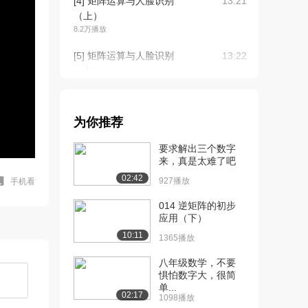
[4] 矩阵运算与人脸识别
13:21
（上）
8.2万播放
[5] 矩阵运算与人脸识别
13:22
（中）
4596播放
[6] 矩阵运算与人脸识别
13:05
为你推荐
（下）
4369播放
要求解出三个数字
来，真是太难了吧
[7] 线性代数在智能机器研
11:49
02:42
制中的应用（上...
927播放
手机看
7.8万播放
014 逆矩阵的初步
应用（下）
[8] 线性代数在智能机器研
11:50
10:11
制中的应用（中...
1365播放
4727播放
八年级数学，不要
惧怕数字大，很简
[9] 线性代数在智能机器研
11:36
单...
制中的应用（下...
02:17
1098播放
4372播放