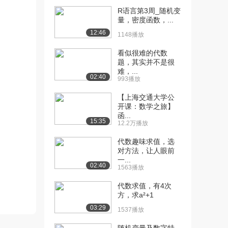
R语言第3周_随机变
[10] 索引擎Google的秘密
13:14
量，密度函数，...
（上）
12:46
1148播放
4.0万播放
看似很难的代数
[11] 索引擎Google的秘密
13:17
题，其实并不是很
（中）
难，...
02:40
2710播放
993播放
【上海交通大学公
[12] 索引擎Google的秘密
13:14
开课：数学之旅】
（下）
函...
3255播放
15:35
12.2万播放
[13] 数字图像处理中的线
13:43
代数趣味求值，选
性代数（上）
对方法，让人眼前
一...
9.0万播放
02:40
1563播放
[14] 数字图像处理中的线
13:49
代数求值，有4次
性代数（中）
方，求a²+1
5386播放
03:29
1537播放
[15] 数字图像处理中的线
待播放