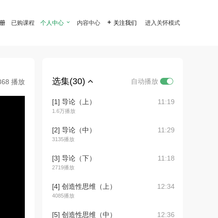
注册
已购课程
个人中心

内容中心

关注我们
进入关怀模式
选集(30)
自动播放
868 播放
[1] 导论（上）
11:19
1.6万播放
[2] 导论（中）
11:29
3135播放
[3] 导论（下）
11:18
2719播放
[4] 创造性思维（上）
12:34
4085播放
[5] 创造性思维（中）
12:36