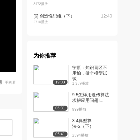
3472播放
[6] 创造性思维（下）
12:40
2710播放
[7] 思维障碍及其突破
13:46
（上）
3576播放
为你推荐
[8] 思维障碍及其突破
13:56
（中）
宁原：知识盲区不
2094播放
用怕，做个模型试
试...
19:03
手机看
1.3万播放
[9] 思维障碍及其突破
13:41
（下）
9.5怎样用遗传算法
2849播放
求解应用问题I...
06:31
[10] 形象思维及方向性思
13:06
999播放
维（上）
3.4典型算
2514播放
法-2（下）
[11] 形象思维及方向性思
13:10
05:41
2394播放