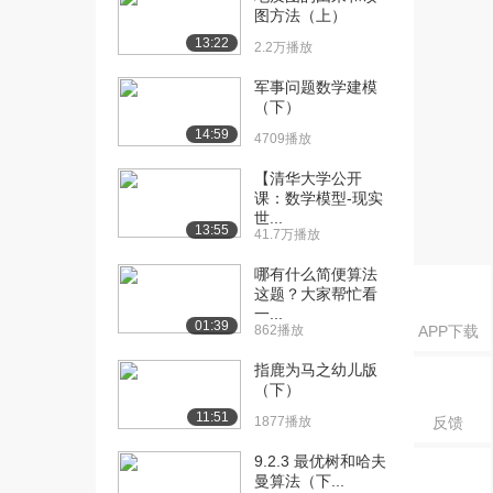
[17] 创新方法（一）
14:05
图方法（上）
（中）
13:22
2.2万播放
2285播放
军事问题数学建模
[18] 创新方法（一）
14:03
（下）
（下）
14:59
4709播放
2039播放
【清华大学公开
[19] 创新方法（二）
13:56
课：数学模型-现实
（上）
世...
13:55
41.7万播放
2119播放
哪有什么简便算法
[20] 创新方法（二）
14:00
这题？大家帮忙看
（中）
一...
1991播放
01:39
862播放
APP下载
[21] 创新方法（二）
13:50
指鹿为马之幼儿版
（下）
（下）
1486播放
11:51
1877播放
反馈
[22] TRIZ法概述（上）
15:02
9.2.3 最优树和哈夫
2995播放
曼算法（下...