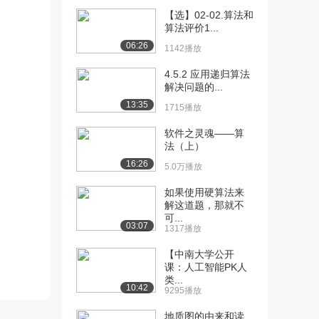
维（中）
【选】02-02.算法和
1722播放
算法评价1...
[12] 形象思维及方向性思
12:58
06:26
1142播放
维（下）
1756播放
4.5.2 应用递归算法
解决问题的...
[13] 创造原理及创造原则
14:09
13:35
1715播放
（上）
2397播放
软件之灵魂——算
法（上）
[14] 创造原理及创造原则
14:10
16:26
5.0万播放
（中）
2164播放
如果使用硬算法来
解这道题，那就不
[15] 创造原理及创造原则
14:10
可...
03:07
1317播放
（下）
1658播放
【中南大学公开
课：人工智能PK人
[16] 创新方法（一）
14:00
类...
（上）
10:42
9295播放
2828播放
地质图的由来和读